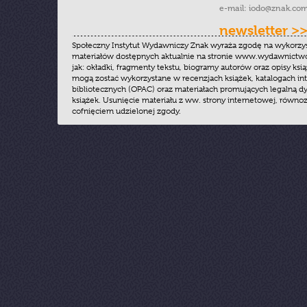
e-mail:
iodo@znak.com
newsletter >
Społeczny Instytut Wydawniczy Znak wyraża zgodę na wykorzy
materiałów dostępnych aktualnie na stronie www.wydawnictwoz
jak: okładki, fragmenty tekstu, biogramy autorów oraz opisy ksią
mogą zostać wykorzystane w recenzjach książek, katalogach i
bibliotecznych (OPAC) oraz materiałach promujących legalną dy
książek. Usunięcie materiału z ww. strony internetowej, równoz
cofnięciem udzielonej zgody.