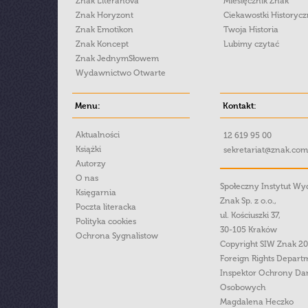
Znak Literanova
Miesięcznik Znak
Znak Horyzont
Ciekawostki Historyc
Znak Emotikon
Twoja Historia
Znak Koncept
Lubimy czytać
Znak JednymSłowem
Wydawnictwo Otwarte
Menu:
Kontakt:
Aktualności
12 619 95 00
Książki
sekretariat@znak.com
Autorzy
O nas
Społeczny Instytut W
Księgarnia
Znak Sp. z o.o.,
Poczta literacka
ul. Kościuszki 37,
Polityka cookies
30-105 Kraków
Ochrona Sygnalistow
Copyright SIW Znak 2
Foreign Rights Depart
Inspektor Ochrony Da
Osobowych
Magdalena Heczko