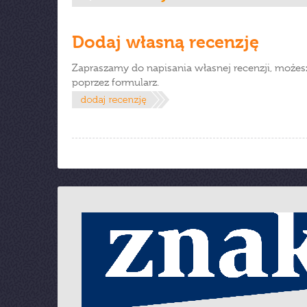
Dodaj własną recenzję
Zapraszamy do napisania własnej recenzji, możes
poprzez formularz.