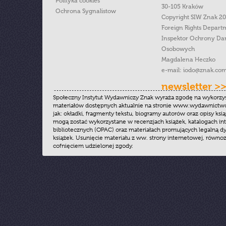
Polityka cookies
30-105 Kraków
Ochrona Sygnalistow
Copyright SIW Znak 2
Foreign Rights Depart
Inspektor Ochrony Da
Osobowych
Magdalena Heczko
e-mail:
iodo@znak.com
newsletter >
Społeczny Instytut Wydawniczy Znak wyraża zgodę na wykorzy
materiałów dostępnych aktualnie na stronie www.wydawnictwoz
jak: okładki, fragmenty tekstu, biogramy autorów oraz opisy ksią
mogą zostać wykorzystane w recenzjach książek, katalogach i
bibliotecznych (OPAC) oraz materiałach promujących legalną dy
książek. Usunięcie materiału z ww. strony internetowej, równoz
cofnięciem udzielonej zgody.