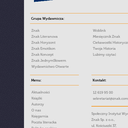
Grupa Wydawnicza:
Znak
Woblink
Znak Literanova
Miesięcznik Znak
Znak Horyzont
Ciekawostki Historyc
Znak Emotikon
Twoja Historia
Znak Koncept
Lubimy czytać
Znak JednymSłowem
Wydawnictwo Otwarte
Menu:
Kontakt:
Aktualności
12 619 95 00
Książki
sekretariat@znak.com
Autorzy
O nas
Społeczny Instytut W
Księgarnia
Znak Sp. z o.o.,
Poczta literacka
ul. Kościuszki 37,