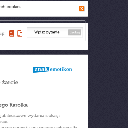
ych cookies
Szukaj
up:
 żarcie
ego Karolka
 jubileuszowe wydania z okazji
cie.
wrogie pomysły, odjazdowe ciekawostki