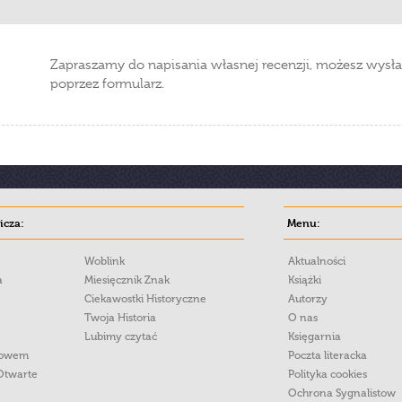
Zapraszamy do napisania własnej recenzji, możesz wysła
poprzez formularz.
cza:
Menu:
Woblink
Aktualności
a
Miesięcznik Znak
Książki
Ciekawostki Historyczne
Autorzy
Twoja Historia
O nas
Lubimy czytać
Księgarnia
łowem
Poczta literacka
Otwarte
Polityka cookies
Ochrona Sygnalistow