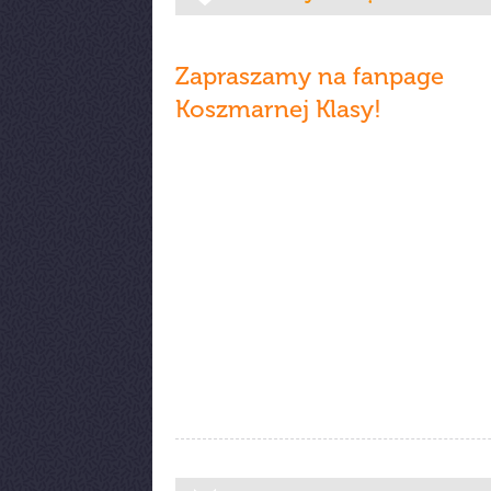
Zapraszamy na fanpage
Koszmarnej Klasy!