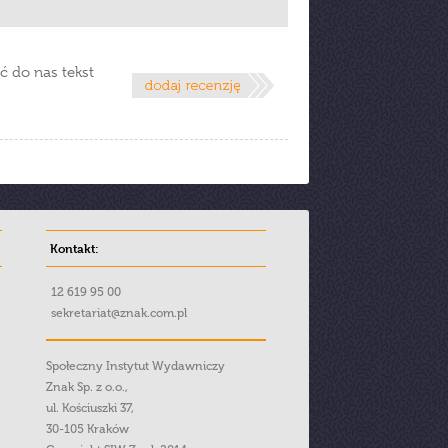
ć do nas tekst
Kontakt:
12 619 95 00
sekretariat@znak.com.pl
Społeczny Instytut Wydawniczy
Znak Sp. z o.o.,
ul. Kościuszki 37,
30-105 Kraków