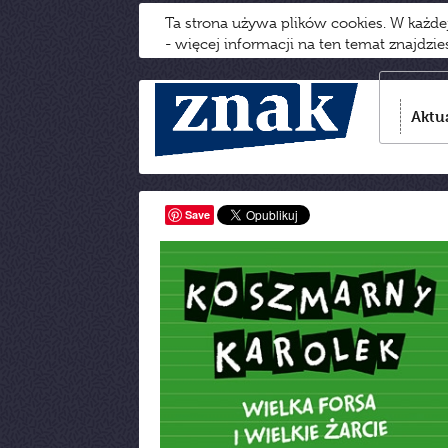
Ta strona używa plików cookies. W każd
- więcej informacji na ten temat znajdzi
Aktu
Save