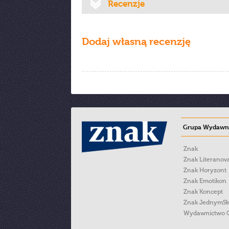
Recenzje
Dodaj własną recenzję
Grupa Wydawni
Znak
Znak Literanov
Znak Horyzont
Znak Emotikon
Znak Koncept
Znak JednymS
Wydawnictwo 