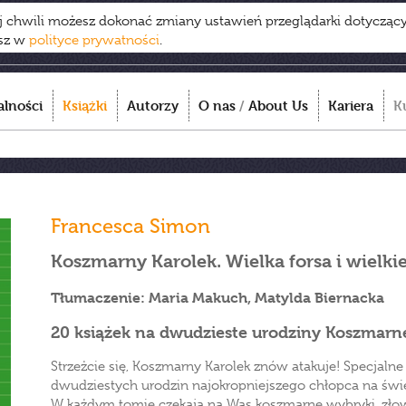
ej chwili możesz dokonać zmiany ustawień przeglądarki dotycząc
esz w
polityce prywatności
.
alności
Książki
Autorzy
O nas
/
About Us
Kariera
K
Francesca Simon
Koszmarny Karolek. Wielka forsa i wielkie
Tłumaczenie: Maria Makuch, Matylda Biernacka
20 książek na dwudzieste urodziny Koszmarn
Strzeżcie się, Koszmarny Karolek znów atakuje! Specjalne
dwudziestych urodzin najokropniejszego chłopca na świe
W każdym tomie czekają na Was koszmarne wybryki, zło