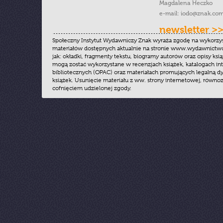
Magdalena Heczko
e-mail:
iodo@znak.com
newsletter >
Społeczny Instytut Wydawniczy Znak wyraża zgodę na wykorzy
materiałów dostępnych aktualnie na stronie www.wydawnictwoz
jak: okładki, fragmenty tekstu, biogramy autorów oraz opisy ksią
mogą zostać wykorzystane w recenzjach książek, katalogach i
bibliotecznych (OPAC) oraz materiałach promujących legalną dy
książek. Usunięcie materiału z ww. strony internetowej, równoz
cofnięciem udzielonej zgody.