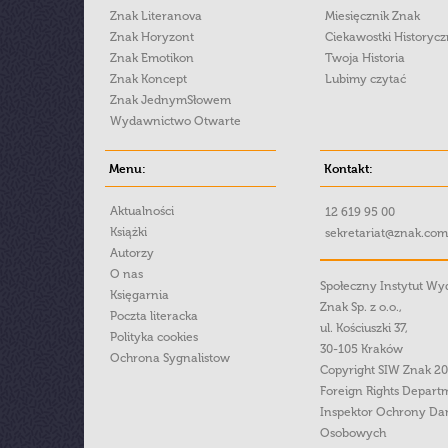
Znak Literanova
Miesięcznik Znak
Znak Horyzont
Ciekawostki Historyc
Znak Emotikon
Twoja Historia
Znak Koncept
Lubimy czytać
Znak JednymSłowem
Wydawnictwo Otwarte
Menu:
Kontakt:
Aktualności
12 619 95 00
Książki
sekretariat@znak.com
Autorzy
O nas
Społeczny Instytut W
Księgarnia
Znak Sp. z o.o.,
Poczta literacka
ul. Kościuszki 37,
Polityka cookies
30-105 Kraków
Ochrona Sygnalistow
Copyright SIW Znak 2
Foreign Rights Depart
Inspektor Ochrony Da
Osobowych