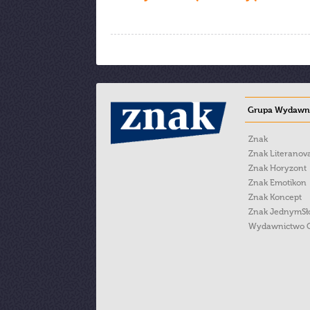
Grupa Wydawni
Znak
Znak Literanov
Znak Horyzont
Znak Emotikon
Znak Koncept
Znak JednymS
Wydawnictwo 