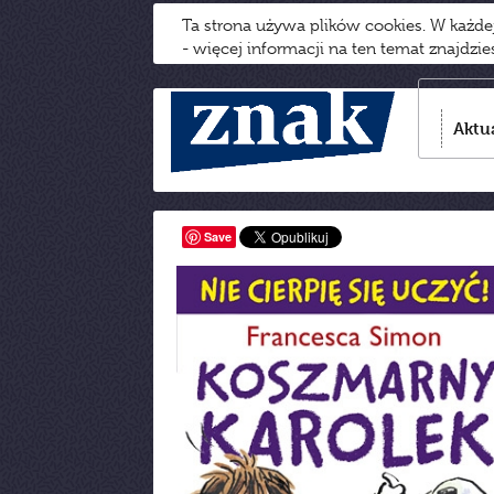
Ta strona używa plików cookies. W każd
- więcej informacji na ten temat znajdzi
Aktu
Save