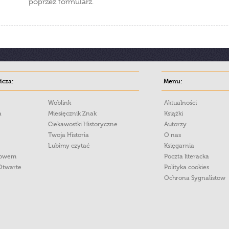
poprzez formularz.
cza:
Menu:
Woblink
Aktualności
a
Miesięcznik Znak
Książki
Ciekawostki Historyczne
Autorzy
Twoja Historia
O nas
Lubimy czytać
Księgarnia
łowem
Poczta literacka
Otwarte
Polityka cookies
Ochrona Sygnalistow