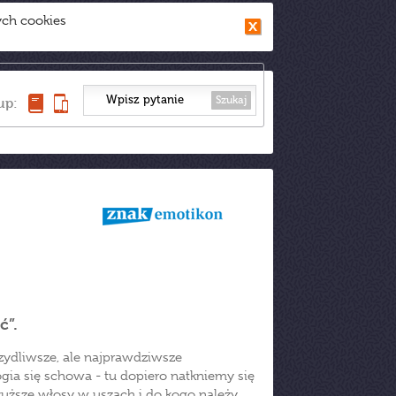
ych cookies
Szukaj
up:
ć”.
zydliwsze, ale najprawdziwsze
ogia się schowa - tu dopiero natkniemy się
łuższe włosy w uszach i do kogo należy