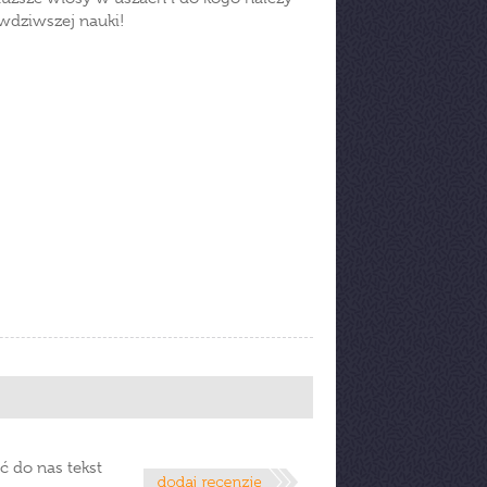
wdziwszej nauki!
ć do nas tekst