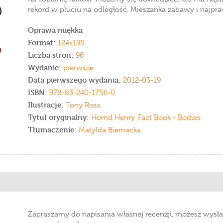
rekord w pluciu na odległość. Mieszanka zabawy i najpra
Oprawa miękka
Format:
124x195
Liczba stron:
96
Wydanie:
pierwsze
Data pierwszego wydania:
2012-03-19
ISBN:
978-83-240-1756-0
Ilustracje:
Tony Ross
Tytuł oryginalny:
Horrid Henry. Fact Book - Bodies
Tłumaczenie:
Matylda Biernacka
Zapraszamy do napisania własnej recenzji, możesz wysła