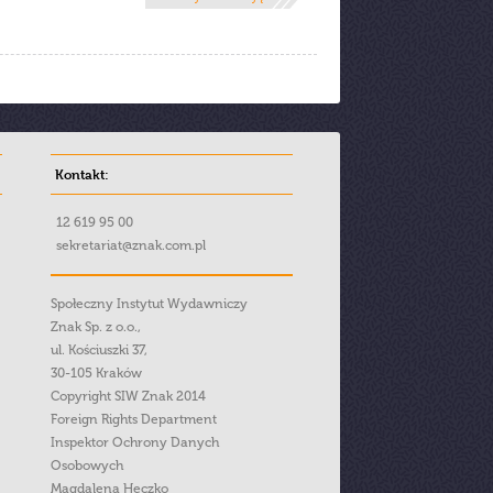
Kontakt:
12 619 95 00
sekretariat@znak.com.pl
Społeczny Instytut Wydawniczy
Znak Sp. z o.o.,
ul. Kościuszki 37,
30-105 Kraków
Copyright SIW Znak 2014
Foreign Rights Department
Inspektor Ochrony Danych
Osobowych
Magdalena Heczko