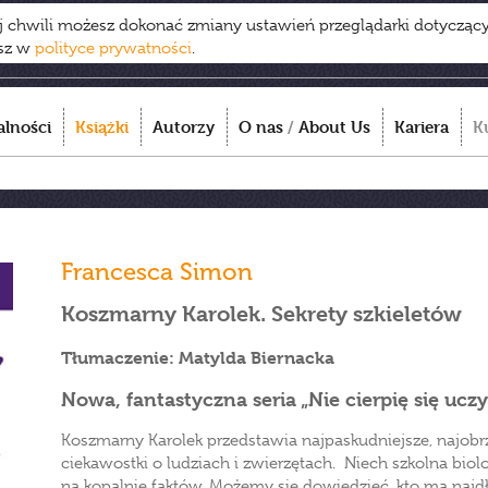
ej chwili możesz dokonać zmiany ustawień przeglądarki dotycząc
esz w
polityce prywatności
.
alności
Książki
Autorzy
O nas
/
About Us
Kariera
K
Francesca Simon
Koszmarny Karolek. Sekrety szkieletów
Tłumaczenie: Matylda Biernacka
Nowa, fantastyczna seria „Nie cierpię się uczy
Koszmarny Karolek przedstawia najpaskudniejsze, najobr
ciekawostki o ludziach i zwierzętach. Niech szkolna biol
na kopalnię faktów. Możemy się dowiedzieć, kto ma najd