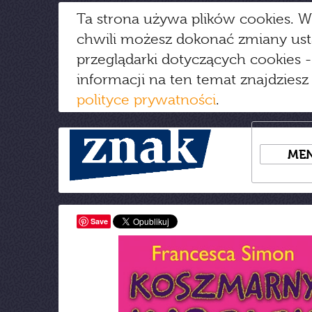
Ta strona używa plików cookies. W
chwili możesz dokonać zmiany us
przeglądarki dotyczących cookies
-
informacji na ten temat znajdziesz
polityce prywatności
.
ME
Save