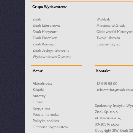
Grupa Wydawnicza:
Znak
Woblink
Znak Literanova
Miesięcznik Znak
Znak Horyzont
Ciekawostki Historyc
Znak Emotikon
Twoja Historia
Znak Koncept
Lubimy czytać
Znak JednymSłowem
Wydawnictwo Otwarte
Menu:
Kontakt:
Aktualności
12 619 95 00
Książki
sekretariat@znak.com
Autorzy
O nas
Społeczny Instytut W
Księgarnia
Znak Sp. z o.o.,
Poczta literacka
ul. Kościuszki 37,
Polityka cookies
30-105 Kraków
Ochrona Sygnalistow
Copyright SIW Znak 2