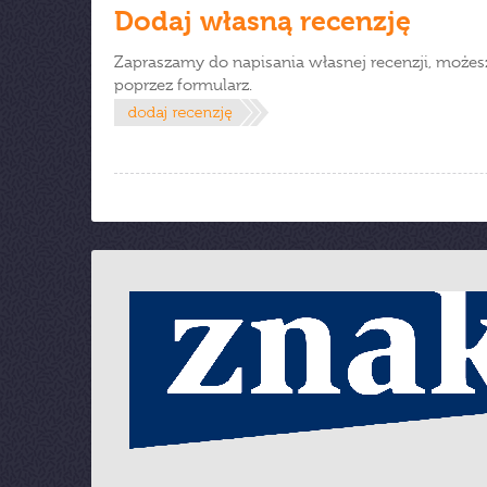
Dodaj własną recenzję
Zapraszamy do napisania własnej recenzji, możes
poprzez formularz.