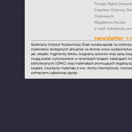
Foreign Rights Depart
Inspektor Ochrony Da
Osobowych
Magdalena Heczko
e-mail:
iodo@znak.com
newsletter >
Społeczny Instytut Wydawniczy Znak wyraża zgodę na wykorzy
materiałów dostępnych aktualnie na stronie www.wydawnictwoz
jak: okładki, fragmenty tekstu, biogramy autorów oraz opisy ksią
mogą zostać wykorzystane w recenzjach książek, katalogach i
bibliotecznych (OPAC) oraz materiałach promujących legalną dy
książek. Usunięcie materiału z ww. strony internetowej, równoz
cofnięciem udzielonej zgody.