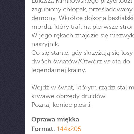
Łukasza Klimkowskiego przychodzi I
zagubiony chłopak, prześladowany
demony. Wkrótce dokona bestialsk
mordu, który trafi na pierwsze stro
W jego rękach znajdzie się niezwyk
naszyjnik.
Co się stanie, gdy skrzyżują się losy
dwóch światów?Otwórz wrota do
legendarnej krainy.
Wejdź w świat, którym rządzi stal m
krwawe obrzędy druidów.
Poznaj koniec pieśni.
Oprawa miękka
Format:
144x205