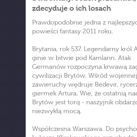
zdecyduje o ich losach
Prawdopodobnie jedna z najlepszy
powieści fantasy 2011 roku.
Brytania, rok 537. Legendarny król 
ginie w bitwie pod Kamlann. Atak
Germanów rozpoczyna krwawą za
cywilizacji Brytów. Wśród wojenne
zawieruchy wędruje Bedevir, rycerz
giermek Artura. Wie, że ostatnią na
Brytów jest torq - naszyjnik obdar
niezwykłą mocą.
Współczesna Warszawa. Do psycho