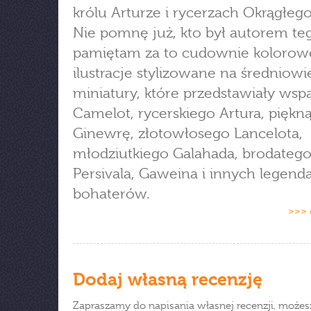
królu Arturze i rycerzach Okrągłego
Nie pomnę już, kto był autorem teg
pamiętam za to cudownie kolorow
ilustracje stylizowane na średniow
miniatury, które przedstawiały wsp
Camelot, rycerskiego Artura, piękn
Ginewrę, złotowłosego Lancelota,
młodziutkiego Galahada, brodatego
Persivala, Gaweina i innych legend
bohaterów.
>>> 
Dodaj własną recenzję
Zapraszamy do napisania własnej recenzji, możes