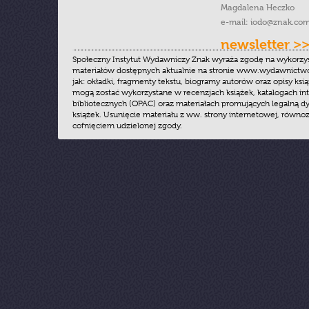
Magdalena Heczko
e-mail:
iodo@znak.com
newsletter >
Społeczny Instytut Wydawniczy Znak wyraża zgodę na wykorzy
materiałów dostępnych aktualnie na stronie www.wydawnictwoz
jak: okładki, fragmenty tekstu, biogramy autorów oraz opisy ksią
mogą zostać wykorzystane w recenzjach książek, katalogach i
bibliotecznych (OPAC) oraz materiałach promujących legalną dy
książek. Usunięcie materiału z ww. strony internetowej, równoz
cofnięciem udzielonej zgody.