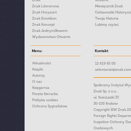
Znak
Woblink
Znak Literanova
Miesięcznik Znak
Znak Horyzont
Ciekawostki Historyc
Znak Emotikon
Twoja Historia
Znak Koncept
Lubimy czytać
Znak JednymSłowem
Wydawnictwo Otwarte
Menu:
Kontakt:
Aktualności
12 619 95 00
Książki
sekretariat@znak.com
Autorzy
O nas
Społeczny Instytut W
Księgarnia
Znak Sp. z o.o.,
Poczta literacka
ul. Kościuszki 37,
Polityka cookies
30-105 Kraków
Ochrona Sygnalistow
Copyright SIW Znak 2
Foreign Rights Depart
Inspektor Ochrony Da
Osobowych