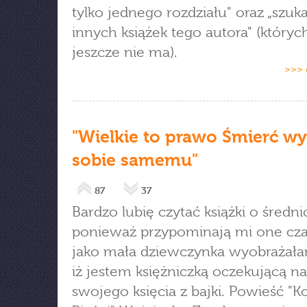
tylko jednego rozdziału" oraz „szu
innych książek tego autora" (któryc
jeszcze nie ma).
>>> 
"Wielkie to prawo Śmierć w
sobie samemu"
87
37
Bardzo lubię czytać książki o średn
ponieważ przypominają mi one cza
jako mała dziewczynka wyobrażała
iż jestem księżniczką oczekującą na
swojego księcia z bajki. Powieść "K