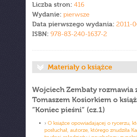
Liczba stron:
416
Wydanie:
pierwsze
Data pierwszego wydania:
2011-0
ISBN:
978-83-240-1637-2
Materiały o książce
Wojciech Zembaty rozmawia 
Tomaszem Kosiorkiem o książ
”Koniec pieśni” (cz.1)
›
O książce opowiadającej o rycerzu, któ
posłuchał, autorze, którego znudziła Ka