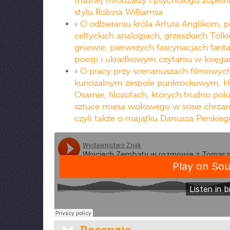
trudnej młodzieży i psychologu zupełn
stylu Robina Williamsa
›
O odbieraniu króla Artura Anglikom, p
celtyckich analogiach, grzeszkach Tolki
gniewie, pierwszych fascynacjach fanta
poezji i ukradkowym czytaniu w księga
›
O pracy przy scenariuszach filmowych
kuriozalnym zespole punkrockowym, Hi
Osamie, filozofach, których trudno polu
sztuce mięsa wołowego w sosie chrz
czyli także o majątku Dariusza Perskieg