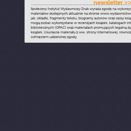
newsletter >
Społeczny Instytut Wydawniczy Znak wyraża zgodę na wykorzy
materiałów dostępnych aktualnie na stronie www.wydawnictwoz
jak: okładki, fragmenty tekstu, biogramy autorów oraz opisy ksią
mogą zostać wykorzystane w recenzjach książek, katalogach i
bibliotecznych (OPAC) oraz materiałach promujących legalną dy
książek. Usunięcie materiału z ww. strony internetowej, równoz
cofnięciem udzielonej zgody.