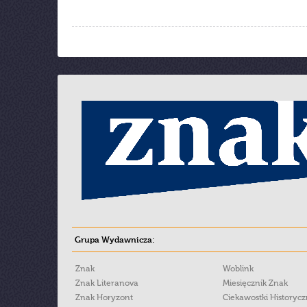
Grupa Wydawnicza:
Znak
Woblink
Znak Literanova
Miesięcznik Znak
Znak Horyzont
Ciekawostki Historyc