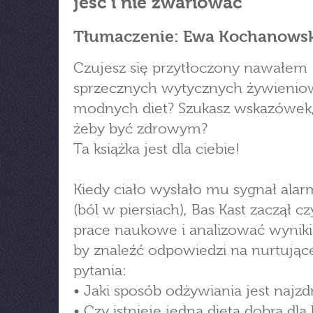
jeść i nie zwariować
Tłumaczenie: Ewa Kochanows
Czujesz się przytłoczony nawałem
sprzecznych wytycznych żywienio
modnych diet? Szukasz wskazówek, 
żeby być zdrowym?
Ta książka jest dla ciebie!
Kiedy ciało wysłało mu sygnał ala
(ból w piersiach), Bas Kast zaczął cz
prace naukowe i analizować wyniki
by znaleźć odpowiedzi na nurtując
pytania:
• Jaki sposób odżywiania jest najz
• Czy istnieje jedna dieta dobra dl