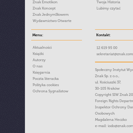
Znak Emotikon
Twoja Historia
Znak Koncept
Lubimy czytać
Znak JednymSłowem
Wydawnictwo Otwarte
Menu:
Kontakt:
Aktualności
12 619 95 00
Książki
sekretariat@znak.com
Autorzy
O nas
Społeczny Instytut W
Księgarnia
Znak Sp. z o.o.,
Poczta literacka
ul. Kościuszki 37,
Polityka cookies
30-105 Kraków
Ochrona Sygnalistow
Copyright SIW Znak 2
Foreign Rights Depart
Inspektor Ochrony Da
Osobowych
Magdalena Heczko
e-mail:
iodo@znak.com