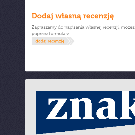
Dodaj własną recenzję
Zapraszamy do napisania własnej recenzji, możes
poprzez formularz.