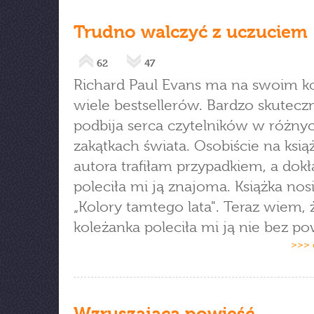
Trudno walczyć z uczuciem
62
47
Richard Paul Evans ma na swoim k
wiele bestsellerów. Bardzo skutecz
podbija serca czytelników w różny
zakątkach świata. Osobiście na ksią
autora trafiłam przypadkiem, a dokł
poleciła mi ją znajoma. Książka nosi
„Kolory tamtego lata". Teraz wiem, 
koleżanka poleciła mi ją nie bez p
>>> 
Wzruszająca powieść