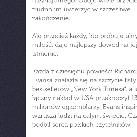
nieznajomego. Oboje wiele przecier
trudno im uwierzyć w szczęśliwe
zakończenie.
Ale przecież każdy, kto próbuje ukr
miłość, daje najlepszy dowód na je
istnienie.
Każda z dziesięciu powieści Richard
Evansa znalazła się na szczycie listy
bestsellerów „New York Timesa”, a 
łączny nakład w USA przekroczył 1
milionów egzemplarzy. Evans inspir
wzrusza ludzi na całym świecie. Cz
podbił serca polskich czytelników.