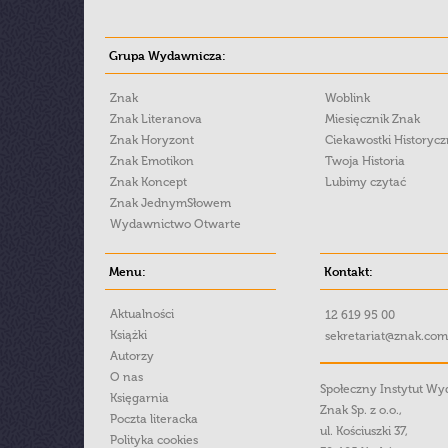
Grupa Wydawnicza:
Znak
Woblink
Znak Literanova
Miesięcznik Znak
Znak Horyzont
Ciekawostki Historyc
Znak Emotikon
Twoja Historia
Znak Koncept
Lubimy czytać
Znak JednymSłowem
Wydawnictwo Otwarte
Menu:
Kontakt:
Aktualności
12 619 95 00
Książki
sekretariat@znak.com
Autorzy
O nas
Społeczny Instytut W
Księgarnia
Znak Sp. z o.o.,
Poczta literacka
ul. Kościuszki 37,
Polityka cookies