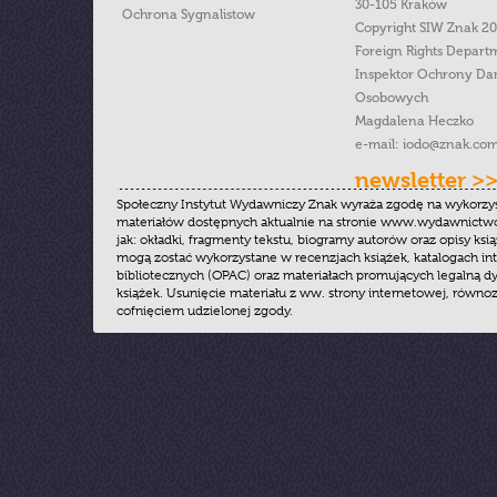
30-105 Kraków
Ochrona Sygnalistow
Copyright SIW Znak 2
Foreign Rights Depart
Inspektor Ochrony Da
Osobowych
Magdalena Heczko
e-mail:
iodo@znak.com
newsletter >
Społeczny Instytut Wydawniczy Znak wyraża zgodę na wykorzy
materiałów dostępnych aktualnie na stronie www.wydawnictwoz
jak: okładki, fragmenty tekstu, biogramy autorów oraz opisy ksią
mogą zostać wykorzystane w recenzjach książek, katalogach i
bibliotecznych (OPAC) oraz materiałach promujących legalną dy
książek. Usunięcie materiału z ww. strony internetowej, równoz
cofnięciem udzielonej zgody.