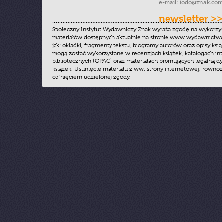
e-mail:
iodo@znak.com
newsletter >
Społeczny Instytut Wydawniczy Znak wyraża zgodę na wykorzy
materiałów dostępnych aktualnie na stronie www.wydawnictwoz
jak: okładki, fragmenty tekstu, biogramy autorów oraz opisy ksią
mogą zostać wykorzystane w recenzjach książek, katalogach i
bibliotecznych (OPAC) oraz materiałach promujących legalną dy
książek. Usunięcie materiału z ww. strony internetowej, równoz
cofnięciem udzielonej zgody.