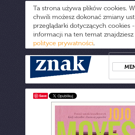
Ta strona używa plików cookies. W
chwili możesz dokonać zmiany us
przeglądarki dotyczących cookies
-
informacji na ten temat znajdziesz
polityce prywatności
.
ME
Save