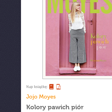
Kup książkę:
Jojo Moyes
Kolory pawich piór