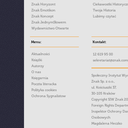
Znak Horyzont
Ciekawostki Historyc
Znak Emotikon
Twoja Historia
Znak Koncept
Lubimy czytać
Znak JednymSłowem
Wydawnictwo Otwarte
Menu:
Kontakt:
Aktualności
12 619 95 00
Książki
sekretariat@znak.com
Autorzy
O nas
Społeczny Instytut W
Księgarnia
Znak Sp. z o.o.,
Poczta literacka
ul. Kościuszki 37,
Polityka cookies
30-105 Kraków
Ochrona Sygnalistow
Copyright SIW Znak 2
Foreign Rights Depart
Inspektor Ochrony Da
Osobowych
Magdalena Heczko