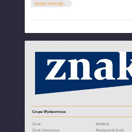
Grupa Wydawnicza:
Znak
Woblink
Znak Literanova
Miesięcznik Znak