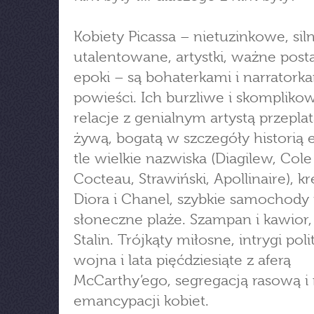
Kobiety Picassa – nietuzinkowe, siln
utalentowane, artystki, ważne post
epoki – są bohaterkami i narratorka
powieści. Ich burzliwe i skompliko
relacje z genialnym artystą przeplat
żywą, bogatą w szczegóły historią 
tle wielkie nazwiska (Diagilew, Cole
Cocteau, Strawiński, Apollinaire), k
Diora i Chanel, szybkie samochody 
słoneczne plaże. Szampan i kawior, 
Stalin. Trójkąty miłosne, intrygi pol
wojna i lata pięćdziesiąte z aferą
McCarthy’ego, segregacją rasową 
emancypacji kobiet.