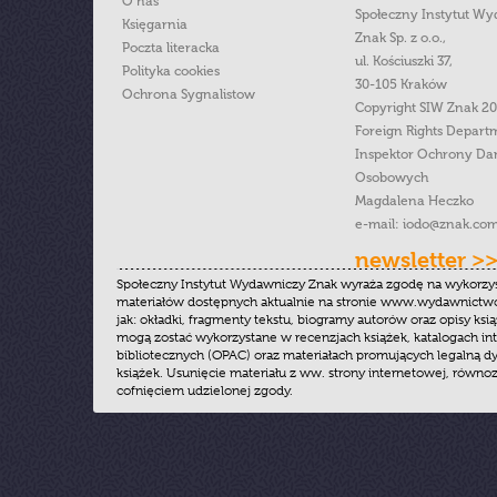
O nas
Społeczny Instytut W
Księgarnia
Znak Sp. z o.o.,
Poczta literacka
ul. Kościuszki 37,
Polityka cookies
30-105 Kraków
Ochrona Sygnalistow
Copyright SIW Znak 2
Foreign Rights Depart
Inspektor Ochrony Da
Osobowych
Magdalena Heczko
e-mail:
iodo@znak.com
newsletter >
Społeczny Instytut Wydawniczy Znak wyraża zgodę na wykorzy
materiałów dostępnych aktualnie na stronie www.wydawnictwoz
jak: okładki, fragmenty tekstu, biogramy autorów oraz opisy ksią
mogą zostać wykorzystane w recenzjach książek, katalogach i
bibliotecznych (OPAC) oraz materiałach promujących legalną dy
książek. Usunięcie materiału z ww. strony internetowej, równoz
cofnięciem udzielonej zgody.