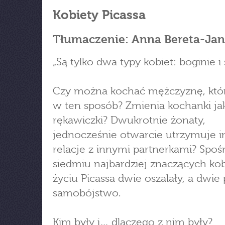
Kobiety Picassa
Tłumaczenie: Anna Bereta-Ja
„Są tylko dwa typy kobiet: boginie i
Czy można kochać mężczyznę, któr
w ten sposób? Zmienia kochanki ja
rękawiczki? Dwukrotnie żonaty,
jednocześnie otwarcie utrzymuje 
relacje z innymi partnerkami? Spoś
siedmiu najbardziej znaczących ko
życiu Picassa dwie oszalały, a dwie
samobójstwo.
Kim były i… dlaczego z nim były?