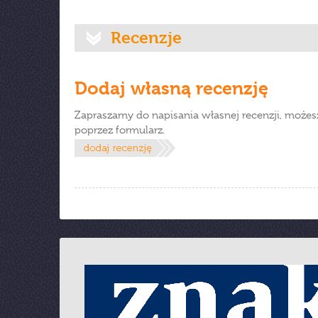
Recenzje
Dodaj własną recenzję
Zapraszamy do napisania własnej recenzji, możes
poprzez formularz.