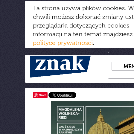
Ta strona używa plików cookies. W
chwili możesz dokonać zmiany us
przeglądarki dotyczących cookies
-
informacji na ten temat znajdziesz
polityce prywatności
.
ME
Save