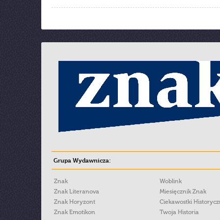
Grupa Wydawnicza:
Znak
Woblink
Znak Literanova
Miesięcznik Znak
Znak Horyzont
Ciekawostki Historyc
Znak Emotikon
Twoja Historia