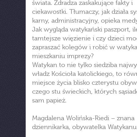
świata. Zdradza zaskakujące fakty i
ciekawostki. Tłumaczy, jak działa s
karny, administracyjny, opieka med
Jak wygląda watykański paszport, il
tamtejsze więzienie i czy dzieci m
zapraszać kolegów i robić w watyk
mieszkaniu imprezy?
Watykan to nie tylko siedziba najw
władz Kościoła katolickiego, to rów
miejsce życia blisko czterystu obywa
czego stu świeckich, których sąsia
sam papież.
Magdalena Wolińska-Riedi – znana
dziennikarka, obywatelka Watykanu