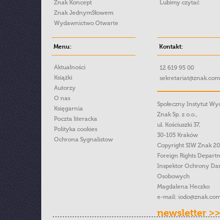
Znak Koncept
Lubimy czytać
Znak JednymSłowem
Wydawnictwo Otwarte
Menu:
Kontakt:
Aktualności
12 619 95 00
Książki
sekretariat@znak.com
Autorzy
O nas
Społeczny Instytut W
Księgarnia
Znak Sp. z o.o.,
Poczta literacka
ul. Kościuszki 37,
Polityka cookies
30-105 Kraków
Ochrona Sygnalistow
Copyright SIW Znak 2
Foreign Rights Depart
Inspektor Ochrony Da
Osobowych
Magdalena Heczko
e-mail:
iodo@znak.com
newsletter >