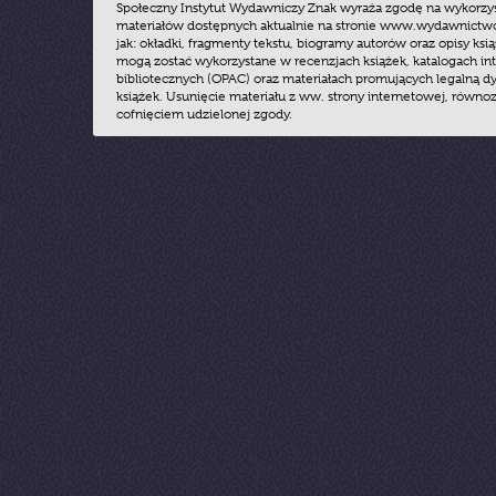
Społeczny Instytut Wydawniczy Znak wyraża zgodę na wykorzy
materiałów dostępnych aktualnie na stronie www.wydawnictwoz
jak: okładki, fragmenty tekstu, biogramy autorów oraz opisy ksią
mogą zostać wykorzystane w recenzjach książek, katalogach i
bibliotecznych (OPAC) oraz materiałach promujących legalną dy
książek. Usunięcie materiału z ww. strony internetowej, równoz
cofnięciem udzielonej zgody.