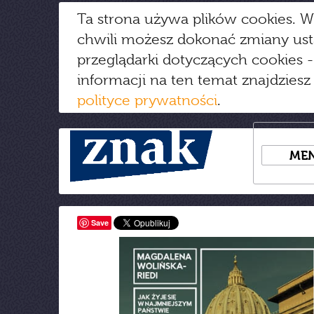
Ta strona używa plików cookies. W
chwili możesz dokonać zmiany us
przeglądarki dotyczących cookies
-
informacji na ten temat znajdziesz
polityce prywatności
.
ME
Save