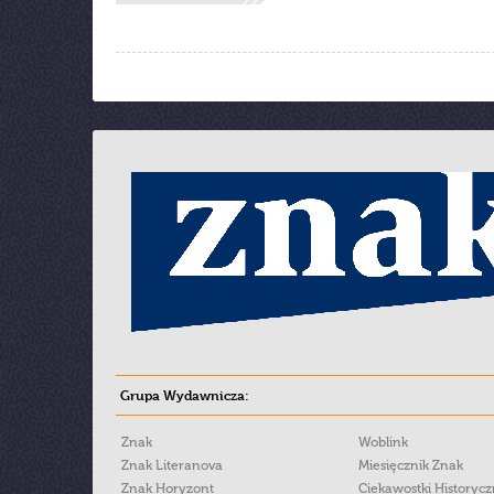
Grupa Wydawnicza:
Znak
Woblink
Znak Literanova
Miesięcznik Znak
Znak Horyzont
Ciekawostki Historyc