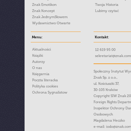
Znak Emotikon
Twoja Historia
Znak Koncept
Lubimy czytać
Znak JednymSłowem
Wydawnictwo Otwarte
Menu:
Kontakt:
Aktualności
12 619 95 00
Książki
sekretariat@znak.com
Autorzy
O nas
Społeczny Instytut W
Księgarnia
Znak Sp. z o.o.,
Poczta literacka
ul. Kościuszki 37,
Polityka cookies
30-105 Kraków
Ochrona Sygnalistow
Copyright SIW Znak 2
Foreign Rights Depart
Inspektor Ochrony Da
Osobowych
Magdalena Heczko
e-mail:
iodo@znak.com