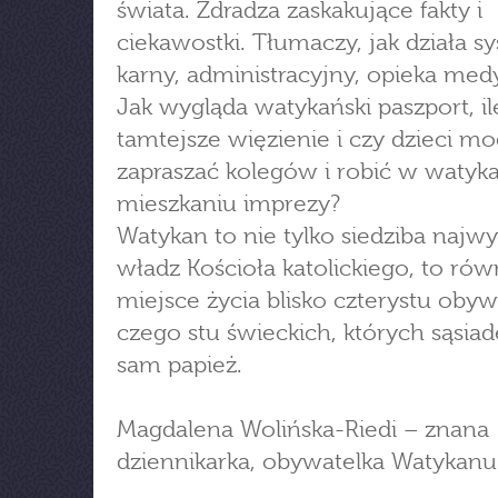
świata. Zdradza zaskakujące fakty i
ciekawostki. Tłumaczy, jak działa s
karny, administracyjny, opieka med
Jak wygląda watykański paszport, il
tamtejsze więzienie i czy dzieci m
zapraszać kolegów i robić w watyk
mieszkaniu imprezy?
Watykan to nie tylko siedziba najw
władz Kościoła katolickiego, to rów
miejsce życia blisko czterystu obywa
czego stu świeckich, których sąsia
sam papież.
Magdalena Wolińska-Riedi – znana
dziennikarka, obywatelka Watykanu