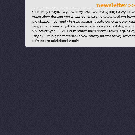
newsletter >
Społeczny Instytut Wydawniczy Znak wyraża zgodę na wykorzy
materiałów dostępnych aktualnie na stronie www.wydawnictwoz
jak: okładki, fragmenty tekstu, biogramy autorów oraz opisy ksią
mogą zostać wykorzystane w recenzjach książek, katalogach i
bibliotecznych (OPAC) oraz materiałach promujących legalną dy
książek. Usunięcie materiału z ww. strony internetowej, równoz
cofnięciem udzielonej zgody.