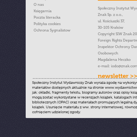
O nas
Społeczny Instytut W
Księgarnia
Znak Sp. z o.o.,
Poczta literacka
ul. Kościuszki 37,
Polityka cookies
30-105 Kraków
Ochrona Sygnalistow
Copyright SIW Znak 2
Foreign Rights Depart
Inspektor Ochrony Da
Osobowych
Magdalena Heczko
e-mail:
iodo@znak.com
newsletter >
Społeczny Instytut Wydawniczy Znak wyraża zgodę na wykorzy
materiałów dostępnych aktualnie na stronie www.wydawnictwoz
jak: okładki, fragmenty tekstu, biogramy autorów oraz opisy ksią
mogą zostać wykorzystane w recenzjach książek, katalogach i
bibliotecznych (OPAC) oraz materiałach promujących legalną dy
książek. Usunięcie materiału z ww. strony internetowej, równoz
cofnięciem udzielonej zgody.