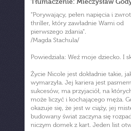
Tłumaczenie: Mieczysław God
"Porywający, pełen napięcia i zwro
thriller, który zawładnie Wami od
pierwszego zdania".
/Magda Stachula/
Powiedziała: Weź moje dziecko. I s
Życie Nicole jest dokładnie takie, ja
wymarzyła. Jej kariera jest pasme
sukcesów, ma przyjaciół, na który
może liczyć i kochającego męża. G
okazuje się, że jest w ciąży, jej mis
budowany świat zaczyna się rozpa
niczym domek z kart. Jeden list ot