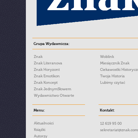
Grupa Wydawnicza:
Znak
Woblink
Znak Literanova
Miesięcznik Znak
Znak Horyzont
Ciekawostki Historyc
Znak Emotikon
Twoja Historia
Znak Koncept
Lubimy czytać
Znak JednymSłowem
Wydawnictwo Otwarte
Menu:
Kontakt:
Aktualności
12 619 95 00
Książki
sekretariat@znak.com
Autorzy