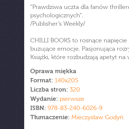
"Prawdziwa uczta dla fanów thrille
psychologicznych".
/Publisher’s Weekly/
CHILLI BOOKS to rosnące napięcie 
buzujące emocje. Pasjonująca roz
Książki, które rozbudzają apetyt na 
Oprawa miękka
Format:
140x205
Liczba stron:
320
Wydanie:
pierwsze
ISBN:
978-83-240-6026-9
Tłumaczenie:
Mieczysław Godyń