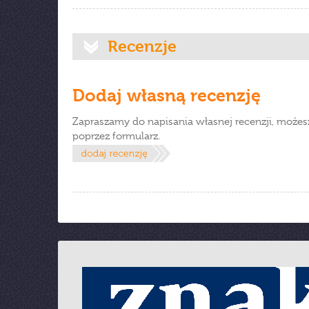
Recenzje
Dodaj własną recenzję
Zapraszamy do napisania własnej recenzji, możes
poprzez formularz.