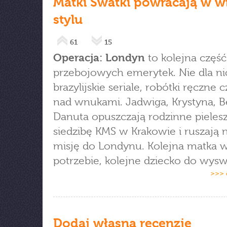
Matki Swatki powracają w w
stylu
61
15
Operacja: Londyn
to kolejna częś
przebojowych emerytek. Nie dla ni
brazylijskie seriale, robótki ręczne 
nad wnukami. Jadwiga, Krystyna, Be
Danuta opuszczają rodzinne pielesz
siedzibę KMS w Krakowie i ruszają n
misję do Londynu. Kolejna matka 
potrzebie, kolejne dziecko do wysw
>>> 
Dodaj własną recenzję