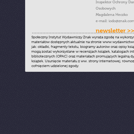
Inspektor Ochrony Da
Osobowych
Magdalena Heczko
e-mail:
iodo@znak.com
newsletter >
Społeczny Instytut Wydawniczy Znak wyraża zgodę na wykorzy
materiałów dostępnych aktualnie na stronie www.wydawnictwoz
jak: okładki, fragmenty tekstu, biogramy autorów oraz opisy ksią
mogą zostać wykorzystane w recenzjach książek, katalogach i
bibliotecznych (OPAC) oraz materiałach promujących legalną dy
książek. Usunięcie materiału z ww. strony internetowej, równoz
cofnięciem udzielonej zgody.