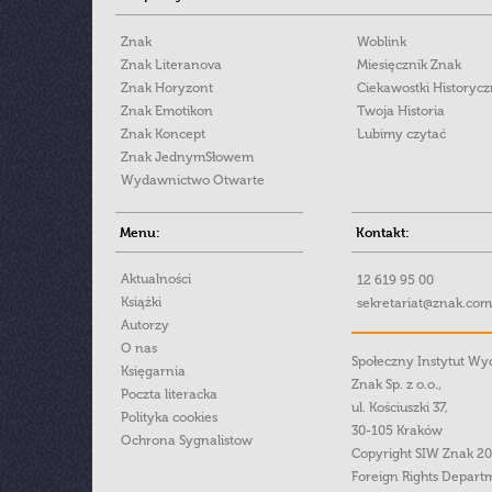
Znak
Woblink
Znak Literanova
Miesięcznik Znak
Znak Horyzont
Ciekawostki Historyc
Znak Emotikon
Twoja Historia
Znak Koncept
Lubimy czytać
Znak JednymSłowem
Wydawnictwo Otwarte
Menu:
Kontakt:
Aktualności
12 619 95 00
Książki
sekretariat@znak.com
Autorzy
O nas
Społeczny Instytut W
Księgarnia
Znak Sp. z o.o.,
Poczta literacka
ul. Kościuszki 37,
Polityka cookies
30-105 Kraków
Ochrona Sygnalistow
Copyright SIW Znak 2
Foreign Rights Depart