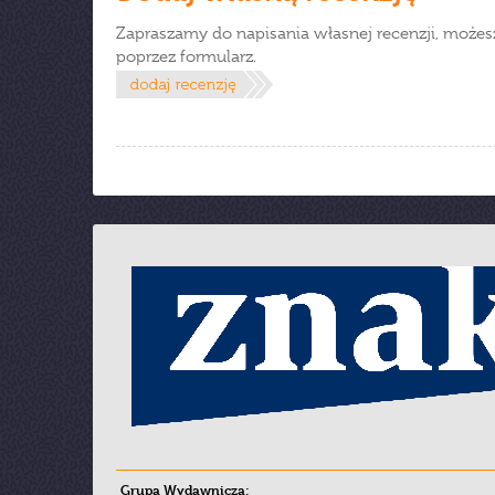
Zapraszamy do napisania własnej recenzji, możes
poprzez formularz.
Grupa Wydawnicza: