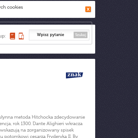
ych cookies
Szukaj
up:
ta słynna metoda Hitchocka zdecydowanie
encja, rok 1300. Dante Alighieri wkracza
i wskazują na zorganizowany spisek
 potomkowi cesarza Fryderyka II. By