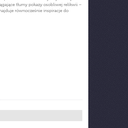
iągające tłumy pokazy osobliwej relikwii –
najduje równocześnie inspiracje do