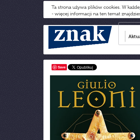
Ta strona używa plików cookies. W każd
- więcej informacji na ten temat znajdzi
Aktu
Save