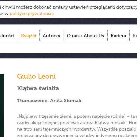
ej chwili możesz dokonać zmiany ustawień przeglądarki dotycząc
esz w
polityce prywatności
.
alności
Książki
Autorzy
O nas
/
About Us
Kariera
K
Giulio Leoni
Klątwa światła
Tłumaczenie: Anita Słomak
„Najpierw trzęsienie ziemi, a potem napięcie rośnie” – 
rządzi akcją kolejnej powieści autora Klątwy mozaiki. Flor
na trop serii tajemniczych morderstw. Wszystkie poszlak
zmierzający do przywrócenia władzy jedynemu ocalałemu