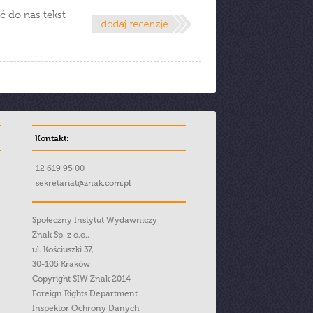
ć do nas tekst
Kontakt:
12 619 95 00
sekretariat@znak.com.pl
Społeczny Instytut Wydawniczy
Znak Sp. z o.o.,
ul. Kościuszki 37,
30-105 Kraków
Copyright SIW Znak 2014
Foreign Rights Department
Inspektor Ochrony Danych