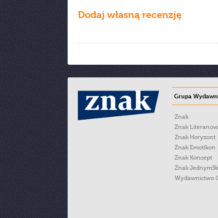
Dodaj własną recenzję
Grupa Wydawni
Znak
Znak Literanov
Znak Horyzont
Znak Emotikon
Znak Koncept
Znak JednymS
Wydawnictwo 