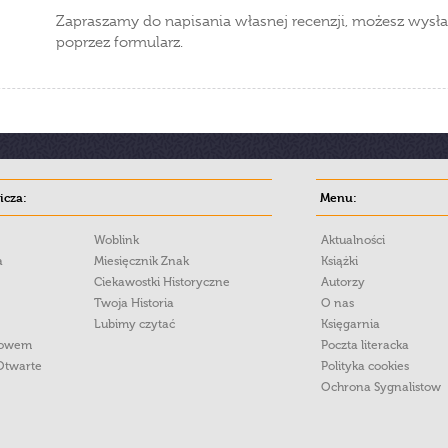
Zapraszamy do napisania własnej recenzji, możesz wysła
poprzez formularz.
cza:
Menu:
Woblink
Aktualności
a
Miesięcznik Znak
Książki
Ciekawostki Historyczne
Autorzy
Twoja Historia
O nas
Lubimy czytać
Księgarnia
łowem
Poczta literacka
Otwarte
Polityka cookies
Ochrona Sygnalistow