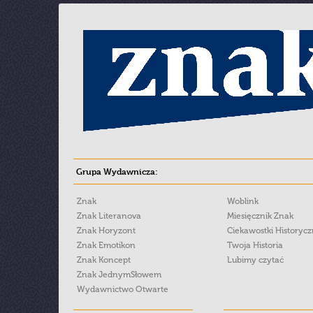
Grupa Wydawnicza:
Znak
Woblink
Znak Literanova
Miesięcznik Znak
Znak Horyzont
Ciekawostki Historyc
Znak Emotikon
Twoja Historia
Znak Koncept
Lubimy czytać
Znak JednymSłowem
Wydawnictwo Otwarte