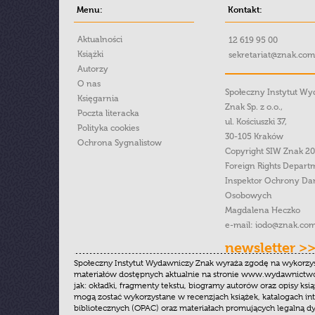
Menu:
Kontakt:
Aktualności
12 619 95 00
Książki
sekretariat@znak.com
Autorzy
O nas
Społeczny Instytut W
Księgarnia
Znak Sp. z o.o.,
Poczta literacka
ul. Kościuszki 37,
Polityka cookies
30-105 Kraków
Ochrona Sygnalistow
Copyright SIW Znak 2
Foreign Rights Depart
Inspektor Ochrony Da
Osobowych
Magdalena Heczko
e-mail:
iodo@znak.com
newsletter >
Społeczny Instytut Wydawniczy Znak wyraża zgodę na wykorzy
materiałów dostępnych aktualnie na stronie www.wydawnictwoz
jak: okładki, fragmenty tekstu, biogramy autorów oraz opisy ksią
mogą zostać wykorzystane w recenzjach książek, katalogach i
bibliotecznych (OPAC) oraz materiałach promujących legalną dy