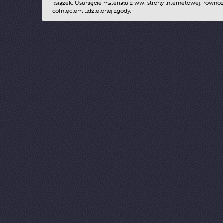
książek. Usunięcie materiału z ww. strony internetowej, równoz
cofnięciem udzielonej zgody.