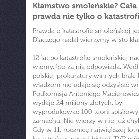
Kłamstwo smoleńskie? Cała
prawda nie tylko o katastrof
Prawda o katastrofie smoleńskiej je
Dlaczego nadal wierzymy w sto kł
12 lat po katastrofie smoleńskiej na
wiemy, kto za nią odpowiada. Wed
polskiej prokuratury winnych brak.
władzom nie udaje się odzyskać wr
Podkomisja Antoniego Macierewic
wydaje 24 miliony złotych, by
wyprodukować 100 teorii spiskowy
zamachu. Nie wierzy w nie już chyb
Gdy w 11. rocznicę największej lotn
katastrofy w naszej historii TVP pub