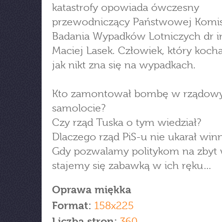
katastrofy opowiada ówczesny
przewodniczący Państwowej Komis
Badania Wypadków Lotniczych dr i
Maciej Lasek. Człowiek, który kocha 
jak nikt zna się na wypadkach.
Kto zamontował bombę w rządo
samolocie?
Czy rząd Tuska o tym wiedział?
Dlaczego rząd PiS-u nie ukarał win
Gdy pozwalamy politykom na zbyt 
stajemy się zabawką w ich ręku…
Oprawa miękka
Format:
158x225
Liczba stron:
360