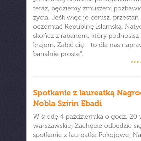
teraz, będziemy zmuszeni pozbawić
życia. Jeśli więc je cenisz, przestań
oczerniać Republikę Islamską. Naty
skończ z rabanem, który podnosisz
krajem. Zabić cię - to dla nas napr
banalnie proste".
>>> 
Spotkanie z laureatką Nagr
Nobla Szirin Ebadi
W środę 4 października o godz. 20
warszawskiej Zachęcie odbędzie si
spotkanie z laureatką Pokojowej N