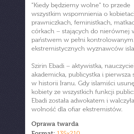
"Kiedy będziemy wolne" to przede
wszystkim wspomnienia o kobietac
prawniczkach, feministkach, matkac
córkach – stających do nierównej w
państwem w pełni kontrolowanym
ekstremistycznych wyznawców isl
Szirin Ebadi – aktywistka, nauczycie
akademicka, publicystka i pierwsza 
w historii Iranu. Gdy islamiści usunę
kobiety ze wszystkich funkcji publi
Ebadi została adwokatem i walczył
wolność dla ofiar ekstremistów.
Oprawa twarda
Format:
135x210