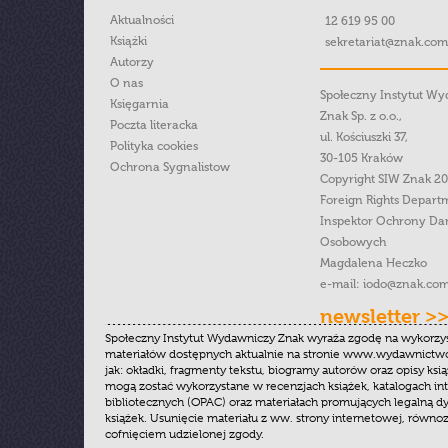
Aktualności
12 619 95 00
Książki
sekretariat@znak.com
Autorzy
O nas
Społeczny Instytut W
Księgarnia
Znak Sp. z o.o.,
Poczta literacka
ul. Kościuszki 37,
Polityka cookies
30-105 Kraków
Ochrona Sygnalistow
Copyright SIW Znak 2
Foreign Rights Depart
Inspektor Ochrony Da
Osobowych
Magdalena Heczko
e-mail:
iodo@znak.com
newsletter >
Społeczny Instytut Wydawniczy Znak wyraża zgodę na wykorzy
materiałów dostępnych aktualnie na stronie www.wydawnictwoz
jak: okładki, fragmenty tekstu, biogramy autorów oraz opisy ksią
mogą zostać wykorzystane w recenzjach książek, katalogach i
bibliotecznych (OPAC) oraz materiałach promujących legalną dy
książek. Usunięcie materiału z ww. strony internetowej, równoz
cofnięciem udzielonej zgody.