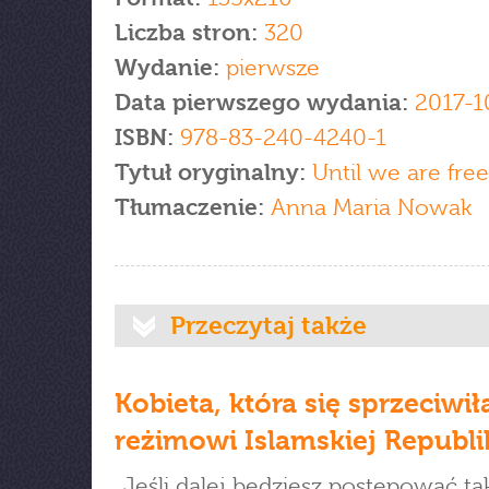
Liczba stron:
320
Wydanie:
pierwsze
Data pierwszego wydania:
2017-1
ISBN:
978-83-240-4240-1
Tytuł oryginalny:
Until we are free
Tłumaczenie:
Anna Maria Nowak
Przeczytaj także
Kobieta, która się sprzeciwił
reżimowi Islamskiej Republi
„Jeśli dalej będziesz postępować tak