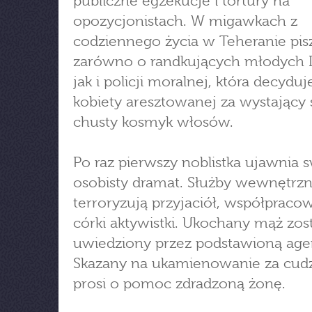
publiczne egzekucje i tortury na
opozycjonistach. W migawkach z
codziennego życia w Teheranie pis
zarówno o randkujących młodych I
jak i policji moralnej, która decyduj
kobiety aresztowanej za wystający
chusty kosmyk włosów.
Po raz pierwszy noblistka ujawnia 
osobisty dramat. Służby wewnętrz
terroryzują przyjaciół, współpraco
córki aktywistki. Ukochany mąż zos
uwiedziony przez podstawioną age
Skazany na ukamienowanie za cud
prosi o pomoc zdradzoną żonę.