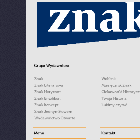
Grupa Wydawnicza:
Znak
Woblink
Znak Literanova
Miesięcznik Znak
Znak Horyzont
Ciekawostki Historyc
Znak Emotikon
Twoja Historia
Znak Koncept
Lubimy czytać
Znak JednymSłowem
Wydawnictwo Otwarte
Menu:
Kontakt: