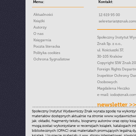
Menu:
Kontakt:
Aktualności
12 619 95 00
Książki
sekretariat@znak.com
Autorzy
O nas
Społeczny Instytut W
Księgarnia
Znak Sp. z o.o.,
Poczta literacka
ul. Kościuszki 37,
Polityka cookies
30-105 Kraków
Ochrona Sygnalistow
Copyright SIW Znak 2
Foreign Rights Depart
Inspektor Ochrony Da
Osobowych
Magdalena Heczko
e-mail:
iodo@znak.com
newsletter >
Społeczny Instytut Wydawniczy Znak wyraża zgodę na wykorzy
materiałów dostępnych aktualnie na stronie www.wydawnictwoz
jak: okładki, fragmenty tekstu, biogramy autorów oraz opisy ksią
mogą zostać wykorzystane w recenzjach książek, katalogach i
bibliotecznych (OPAC) oraz materiałach promujących legalną dy
książek. Usunięcie materiału z ww. strony internetowej, równoz