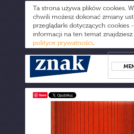
Ta strona używa plików cookies. W
chwili możesz dokonać zmiany us
przeglądarki dotyczących cookies
-
informacji na ten temat znajdziesz
polityce prywatności
.
ME
Save