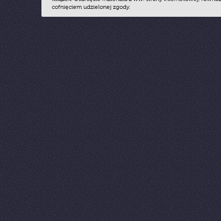
cofnięciem udzielonej zgody.