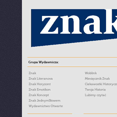
Grupa Wydawnicza:
Znak
Woblink
Znak Literanova
Miesięcznik Znak
Znak Horyzont
Ciekawostki Historyc
Znak Emotikon
Twoja Historia
Znak Koncept
Lubimy czytać
Znak JednymSłowem
Wydawnictwo Otwarte