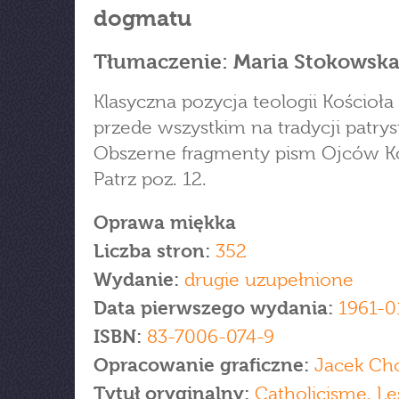
dogmatu
Tłumaczenie: Maria Stokowsk
Klasyczna pozycja teologii Kościoła
przede wszystkim na tradycji patrys
Obszerne fragmenty pism Ojców Ko
Patrz poz. 12.
Oprawa miękka
Liczba stron:
352
Wydanie:
drugie uzupełnione
Data pierwszego wydania:
1961-0
ISBN:
83-7006-074-9
Opracowanie graficzne:
Jacek Ch
Tytuł oryginalny:
Catholicisme. Le