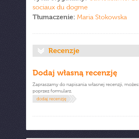
sociaux du dogme
Tłumaczenie:
Maria Stokowska
Recenzje
Dodaj własną recenzję
Zapraszamy do napisania własnej recenzji, możes
poprzez formularz.