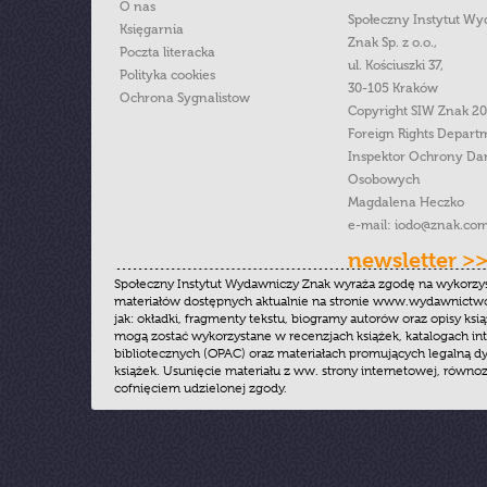
O nas
Społeczny Instytut W
Księgarnia
Znak Sp. z o.o.,
Poczta literacka
ul. Kościuszki 37,
Polityka cookies
30-105 Kraków
Ochrona Sygnalistow
Copyright SIW Znak 2
Foreign Rights Depart
Inspektor Ochrony Da
Osobowych
Magdalena Heczko
e-mail:
iodo@znak.com
newsletter >
Społeczny Instytut Wydawniczy Znak wyraża zgodę na wykorzy
materiałów dostępnych aktualnie na stronie www.wydawnictwoz
jak: okładki, fragmenty tekstu, biogramy autorów oraz opisy ksią
mogą zostać wykorzystane w recenzjach książek, katalogach i
bibliotecznych (OPAC) oraz materiałach promujących legalną dy
książek. Usunięcie materiału z ww. strony internetowej, równoz
cofnięciem udzielonej zgody.