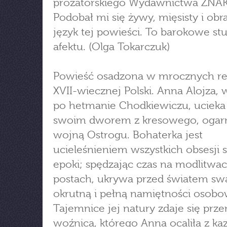
prozatorskiego Wydawnictwa ZNA
Podobał mi się żywy, mięsisty i ob
język tej powieści. To barokowe s
afektu. (Olga Tokarczuk)
Powieść osadzona w mrocznych re
XVII-wiecznej Polski. Anna Alojza
po hetmanie Chodkiewiczu, ucieka
swoim dworem z kresowego, ogar
wojną Ostrogu. Bohaterka jest
ucieleśnieniem wszystkich obsesji 
epoki; spędzając czas na modlitwac
postach, ukrywa przed światem sw
okrutną i pełną namiętności osobo
Tajemnice jej natury zdaje się prze
woźnica, którego Anna ocaliła z k