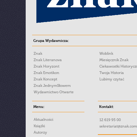
Grupa Wydawnicza:
Znak
Woblink
Znak Literanova
Miesięcznik Znak
Znak Horyzont
Ciekawostki Historyc
Znak Emotikon
Twoja Historia
Znak Koncept
Lubimy czytać
Znak JednymSłowem
Wydawnictwo Otwarte
Menu:
Kontakt:
Aktualności
12 619 95 00
Książki
sekretariat@znak.com
Autorzy