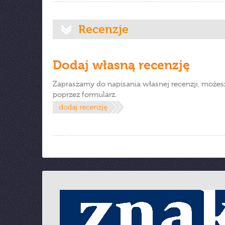
Recenzje
Dodaj własną recenzję
Zapraszamy do napisania własnej recenzji, możes
poprzez formularz.