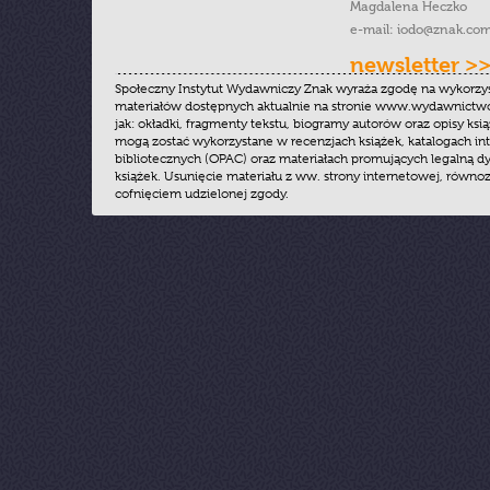
Magdalena Heczko
e-mail:
iodo@znak.com
newsletter >
Społeczny Instytut Wydawniczy Znak wyraża zgodę na wykorzy
materiałów dostępnych aktualnie na stronie www.wydawnictwoz
jak: okładki, fragmenty tekstu, biogramy autorów oraz opisy ksią
mogą zostać wykorzystane w recenzjach książek, katalogach i
bibliotecznych (OPAC) oraz materiałach promujących legalną dy
książek. Usunięcie materiału z ww. strony internetowej, równoz
cofnięciem udzielonej zgody.