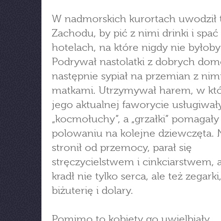
W nadmorskich kurortach uwodził t
Zachodu, by pić z nimi drinki i spać
hotelach, na które nigdy nie byłoby
Podrywał nastolatki z dobrych dom
następnie sypiał na przemian z nimi
matkami. Utrzymywał harem, w kt
jego aktualnej faworycie usługiwał
„kocmołuchy”, a „grzałki” pomagały
polowaniu na kolejne dziewczęta. 
stronił od przemocy, parał się
stręczycielstwem i cinkciarstwem, 
kradł nie tylko serca, ale też zegarki
biżuterię i dolary.
Pomimo to kobiety go uwielbiały,