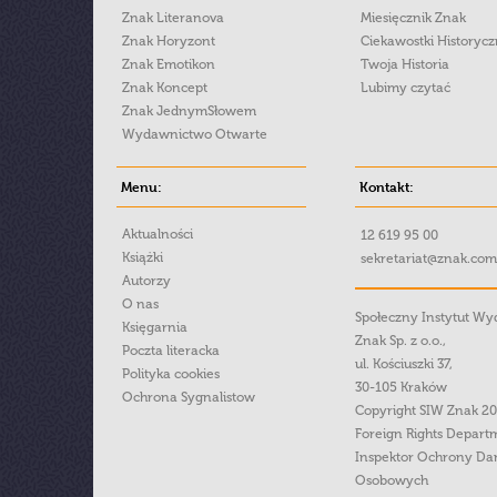
Znak Literanova
Miesięcznik Znak
Znak Horyzont
Ciekawostki Historyc
Znak Emotikon
Twoja Historia
Znak Koncept
Lubimy czytać
Znak JednymSłowem
Wydawnictwo Otwarte
Menu:
Kontakt:
Aktualności
12 619 95 00
Książki
sekretariat@znak.com
Autorzy
O nas
Społeczny Instytut W
Księgarnia
Znak Sp. z o.o.,
Poczta literacka
ul. Kościuszki 37,
Polityka cookies
30-105 Kraków
Ochrona Sygnalistow
Copyright SIW Znak 2
Foreign Rights Depart
Inspektor Ochrony Da
Osobowych