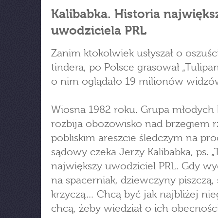
Kalibabka. Historia najwięk
uwodziciela PRL
Zanim ktokolwiek usłyszał o oszuśc
tindera, po Polsce grasował „Tulipan”
o nim oglądało 19 milionów widzó
Wiosna 1982 roku. Grupa młodych 
rozbija obozowisko nad brzegiem r
pobliskim areszcie śledczym na pro
sądowy czeka Jerzy Kalibabka, ps. „T
największy uwodziciel PRL. Gdy wy
na spacerniak, dziewczyny piszczą, 
krzyczą… Chcą być jak najbliżej nie
chcą, żeby wiedział o ich obecności