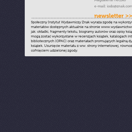
Magdalena Heczko
e-mail:
iodo@znak.com
newsletter >
Społeczny Instytut Wydawniczy Znak wyraża zgodę na wykorzy
materiałów dostępnych aktualnie na stronie www.wydawnictwoz
jak: okładki, fragmenty tekstu, biogramy autorów oraz opisy ksią
mogą zostać wykorzystane w recenzjach książek, katalogach i
bibliotecznych (OPAC) oraz materiałach promujących legalną dy
książek. Usunięcie materiału z ww. strony internetowej, równoz
cofnięciem udzielonej zgody.