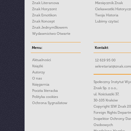
Znak Literanova
Miesięcznik Znak
Znak Horyzont
Ciekawostki Historyc
Znak Emotikon
Twoja Historia
Znak Koncept
Lubimy czytać
Znak JednymSłowem
Wydawnictwo Otwarte
Menu:
Kontakt:
Aktualności
12 619 95 00
Książki
sekretariat@znak.com
Autorzy
O nas
Społeczny Instytut W
Księgarnia
Znak Sp. z o.o.,
Poczta literacka
ul. Kościuszki 37,
Polityka cookies
30-105 Kraków
Ochrona Sygnalistow
Copyright SIW Znak 2
Foreign Rights Depart
Inspektor Ochrony Da
Osobowych