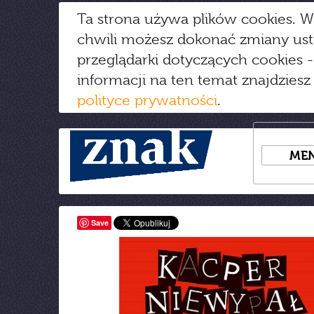
Ta strona używa plików cookies. W
chwili możesz dokonać zmiany us
przeglądarki dotyczących cookies
-
informacji na ten temat znajdziesz
polityce prywatności
.
ME
Save