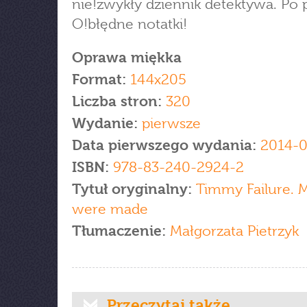
nie!zwykły dziennik detektywa. Po
O!błędne notatki!
Oprawa miękka
Format:
144x205
Liczba stron:
320
Wydanie:
pierwsze
Data pierwszego wydania:
2014-
ISBN:
978-83-240-2924-2
Tytuł oryginalny:
Timmy Failure. M
were made
Tłumaczenie:
Małgorzata Pietrzyk
Przeczytaj także