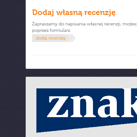
Dodaj własną recenzję
Zapraszamy do napisania własnej recenzji, możes
poprzez formularz.