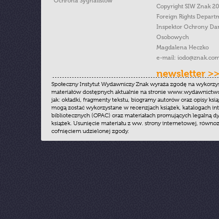
Ochrona Sygnalistow
Copyright SIW Znak 2
Foreign Rights Depart
Inspektor Ochrony Da
Osobowych
Magdalena Heczko
e-mail:
iodo@znak.com
newsletter >
Społeczny Instytut Wydawniczy Znak wyraża zgodę na wykorzy
materiałów dostępnych aktualnie na stronie www.wydawnictwoz
jak: okładki, fragmenty tekstu, biogramy autorów oraz opisy ksią
mogą zostać wykorzystane w recenzjach książek, katalogach i
bibliotecznych (OPAC) oraz materiałach promujących legalną dy
książek. Usunięcie materiału z ww. strony internetowej, równoz
cofnięciem udzielonej zgody.