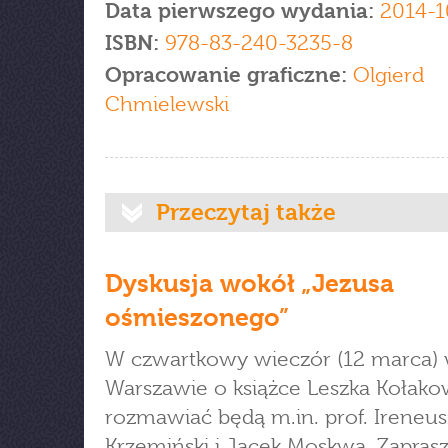
Data pierwszego wydania:
2014-1
ISBN:
978-83-240-3235-8
Opracowanie graficzne:
Olgierd
Chmielewski
Przeczytaj także
Dyskusja wokół „Jezusa
ośmieszonego”
W czwartkowy wieczór (12 marca)
Warszawie o książce Leszka Kołako
rozmawiać będą m.in. prof. Ireneus
Krzemiński i Jacek Moskwa. Zapras