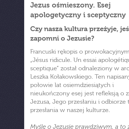
Jezus ośmieszony. Esej
apologetyczny i sceptyczny
Czy nasza kultura przeżyje, jeś
zapomni o Jezusie?
Francuski rękopis o prowokacyjnym
„Jésus ridicule. Un essai apologétiq
sceptique” został odnaleziony w a
Leszka Kołakowskiego. Ten napisa
połowie lat osiemdziesiątych i
nieukończony esej jest refleksją o 
Jezusa, Jego przesłaniu i odbiorze 
przesłania w naszej kulturze.
Myślę o Jezusie prawdziwym, a to 