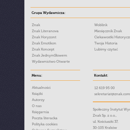
Grupa Wydawnicza:
Znak
Woblink
Znak Literanova
Miesięcznik Znak
Znak Horyzont
Ciekawostki Historyc
Znak Emotikon
Twoja Historia
Znak Koncept
Lubimy czytać
Znak JednymSłowem
Wydawnictwo Otwarte
Menu:
Kontakt:
Aktualności
12 619 95 00
Książki
sekretariat@znak.com
Autorzy
O nas
Społeczny Instytut W
Księgarnia
Znak Sp. z o.o.,
Poczta literacka
ul. Kościuszki 37,
Polityka cookies
30-105 Kraków