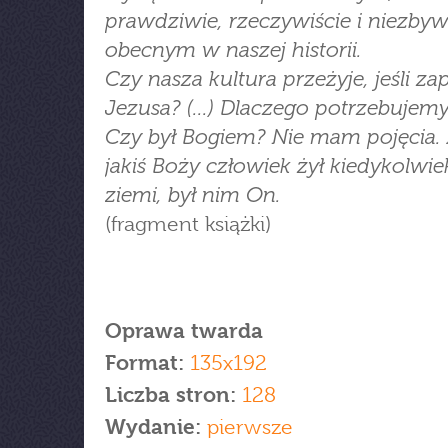
prawdziwie, rzeczywiście i niezbyw
obecnym w naszej historii.
Czy nasza kultura przeżyje, jeśli z
Jezusa? (...) Dlaczego potrzebujem
Czy był Bogiem? Nie mam pojęcia. A
jakiś Boży człowiek żył kiedykolwiek
ziemi, był nim On.
(fragment książki)
Oprawa twarda
Format:
135x192
Liczba stron:
128
Wydanie:
pierwsze