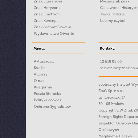
Znak Literanova
Miesięcznik Znak
Znak Horyzont
Ciekawostki Historyc
Znak Emotikon
Twoja Historia
Znak Koncept
Lubimy czytać
Znak JednymSłowem
Wydawnictwo Otwarte
Menu:
Kontakt:
Aktualności
12 619 95 00
Książki
sekretariat@znak.com
Autorzy
O nas
Społeczny Instytut W
Księgarnia
Znak Sp. z o.o.,
Poczta literacka
ul. Kościuszki 37,
Polityka cookies
30-105 Kraków
Ochrona Sygnalistow
Copyright SIW Znak 2
Foreign Rights Depart
Inspektor Ochrony Da
Osobowych
Magdalena Heczko