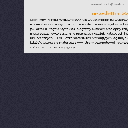
e-mail:
iodo@znak.com
newsletter >
Społeczny Instytut Wydawniczy Znak wyraża zgodę na wykorzy
materiałów dostępnych aktualnie na stronie www.wydawnictwoz
jak: okładki, fragmenty tekstu, biogramy autorów oraz opisy ksią
mogą zostać wykorzystane w recenzjach książek, katalogach i
bibliotecznych (OPAC) oraz materiałach promujących legalną dy
książek. Usunięcie materiału z ww. strony internetowej, równoz
cofnięciem udzielonej zgody.