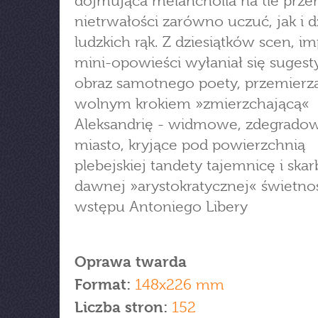
dojmująca melancholia na tle przem
nietrwałości zarówno uczuć, jak i d
ludzkich rąk. Z dziesiątków scen, imp
mini-opowieści wyłaniał się suges
obraz samotnego poety, przemierz
wolnym krokiem »zmierzchającą«
Aleksandrię - widmowe, zdegrado
miasto, kryjące pod powierzchnią
plebejskiej tandety tajemnicę i skar
dawnej »arystokratycznej« świetnoś
wstępu Antoniego Libery
Oprawa twarda
Format:
148x226 mm
Liczba stron:
152