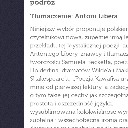
podróż
Tłumaczenie: Antoni Libera
Niniejszy wybór proponuje polski
czytelnikowi nową, zupełnie inną l
przekładu tej krystalicznej poezji, 
Antoniego Libery, znawcy i tłumac
twórczości Samuela Becketta, poezj
Hölderlina, dramatów Wilde'a i Mak
Shakespeare'a. „Poezja Kawafisa ur
mnie od pierwszej lektury, a zade
o tym takie jej cechy jak szczególn
prostota i oszczędność języka,
wysublimowana kolokwialność wyr
subtelna i wszechobecna ironia ora