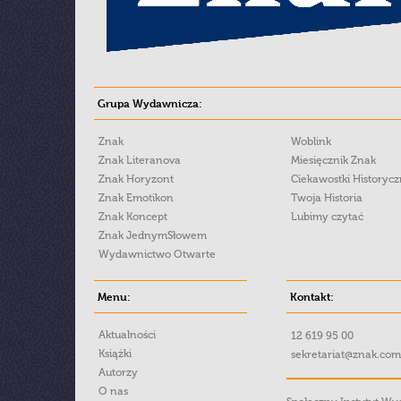
Grupa Wydawnicza:
Znak
Woblink
Znak Literanova
Miesięcznik Znak
Znak Horyzont
Ciekawostki Historyc
Znak Emotikon
Twoja Historia
Znak Koncept
Lubimy czytać
Znak JednymSłowem
Wydawnictwo Otwarte
Menu:
Kontakt:
Aktualności
12 619 95 00
Książki
sekretariat@znak.com
Autorzy
O nas