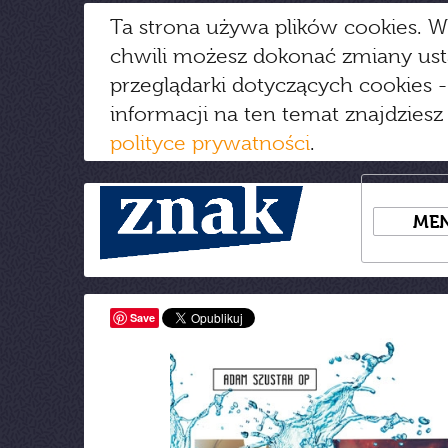
Ta strona używa plików cookies. W
chwili możesz dokonać zmiany us
przeglądarki dotyczących cookies
-
informacji na ten temat znajdziesz
polityce prywatności
.
ME
Save