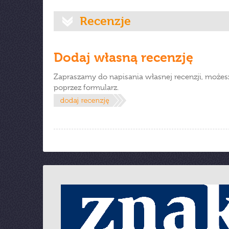
Recenzje
Dodaj własną recenzję
Zapraszamy do napisania własnej recenzji, możes
poprzez formularz.