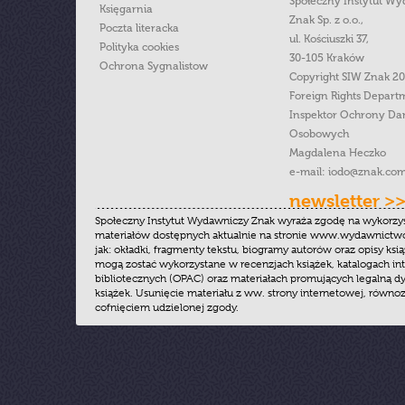
Społeczny Instytut W
Księgarnia
Znak Sp. z o.o.,
Poczta literacka
ul. Kościuszki 37,
Polityka cookies
30-105 Kraków
Ochrona Sygnalistow
Copyright SIW Znak 2
Foreign Rights Depart
Inspektor Ochrony Da
Osobowych
Magdalena Heczko
e-mail:
iodo@znak.com
newsletter >
Społeczny Instytut Wydawniczy Znak wyraża zgodę na wykorzy
materiałów dostępnych aktualnie na stronie www.wydawnictwoz
jak: okładki, fragmenty tekstu, biogramy autorów oraz opisy ksią
mogą zostać wykorzystane w recenzjach książek, katalogach i
bibliotecznych (OPAC) oraz materiałach promujących legalną dy
książek. Usunięcie materiału z ww. strony internetowej, równoz
cofnięciem udzielonej zgody.