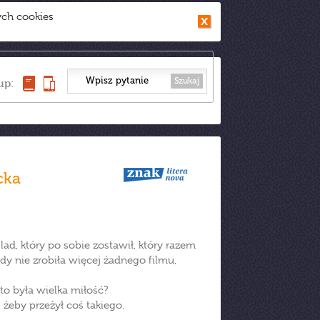
ych cookies
Szukaj
up:
cka
ślad, który po sobie zostawił, który razem
dy nie zrobiła więcej żadnego filmu,
to była wielka miłość?
 żeby przeżył coś takiego.