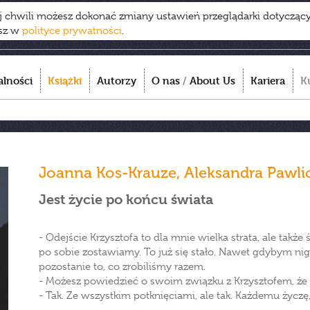
ej chwili możesz dokonać zmiany ustawień przeglądarki dotycząc
esz w
polityce prywatności
.
alności
Książki
Autorzy
O nas
/
About Us
Kariera
K
Joanna Kos-Krauze
,
Aleksandra Pawli
Jest życie po końcu świata
- Odejście Krzysztofa to dla mnie wielka strata, ale także 
po sobie zostawiamy. To już się stało. Nawet gdybym nig
pozostanie to, co zrobiliśmy razem.
- Możesz powiedzieć o swoim związku z Krzysztofem, że 
- Tak. Ze wszystkim potknięciami, ale tak. Każdemu życzę,