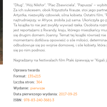
"Dług", "Mój Nikifor", "Plac Zbawiciela", "Papusza" – wybit
Za ich sukcesem, obok Krzysztofa Krauze, stoi jego partn
Artystka, niezwykły człowiek, silna kobieta. Ostatni film, 
najtrudniejszy, w Afryce, zrobiła już sama. Ukończyła go 
Ta książka to nie jest zwykły wywiad rzeka. Osobista r
jest reportażami z Rwandy, kraju, którego mieszkańcy mus
się drugim domem Joanny. Temat tej książki również nie j
momentami dotkliwa opowieść o sile miłości, determinacji 
odbudowuje się po wojnie domowej, i sile kobiety, która
się po nim podnosi.
Nagradzany na festiwalach film Ptaki śpiewają w "Kigali j
Oprawa twarda
Format:
135x215
Liczba stron:
364
Wydanie:
pierwsze
Data pierwszego wydania:
2017-09-25
ISBN:
978-83-240-3681-3