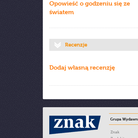
Opowieść o godzeniu się ze
światem
Recenzje
Dodaj własną recenzję
Grupa Wydawni
Znak