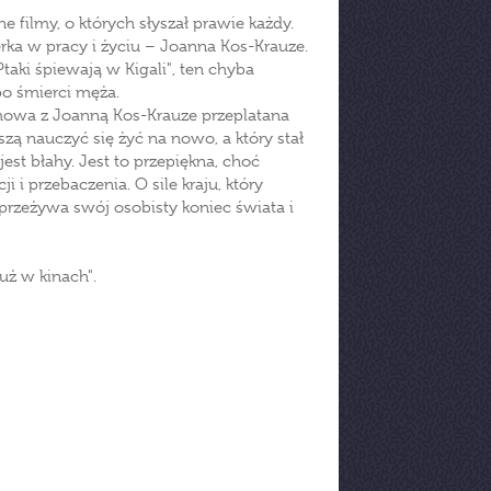
ne filmy, o których słyszał prawie każdy.
erka w pracy i życiu – Joanna Kos-Krauze.
"Ptaki śpiewają w Kigali", ten chyba
po śmierci męża.
ozmowa z Joanną Kos-Krauze przeplatana
zą nauczyć się żyć na nowo, a który stał
est błahy. Jest to przepiękna, choć
i przebaczenia. O sile kraju, który
 przeżywa swój osobisty koniec świata i
uż w kinach".