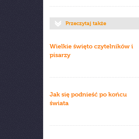
Przeczytaj także
Wielkie święto czytelników i
pisarzy
Jak się podnieść po końcu
świata