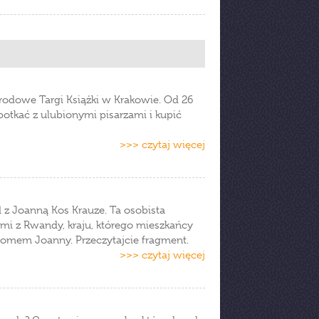
rodowe Targi Książki w Krakowie. Od 26
otkać z ulubionymi pisarzami i kupić
>>> czytaj więcej
d z Joanną Kos Krauze. Ta osobista
mi z Rwandy, kraju, którego mieszkańcy
 domem Joanny. Przeczytajcie fragment.
>>> czytaj więcej