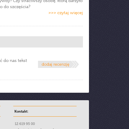
zywdy? Czy straciwszy osobę, którą darzyło
o do szczęścia?
>>> czytaj więcej
ć do nas tekst
Kontakt:
12 619 95 00