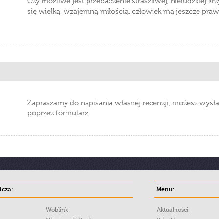
Czy możliwe jest przebaczenie straszliwej, nieludzkiej kr
się wielką, wzajemną miłością, człowiek ma jeszcze praw
Zapraszamy do napisania własnej recenzji, możesz wysła
poprzez formularz.
cza:
Menu:
Woblink
Aktualności