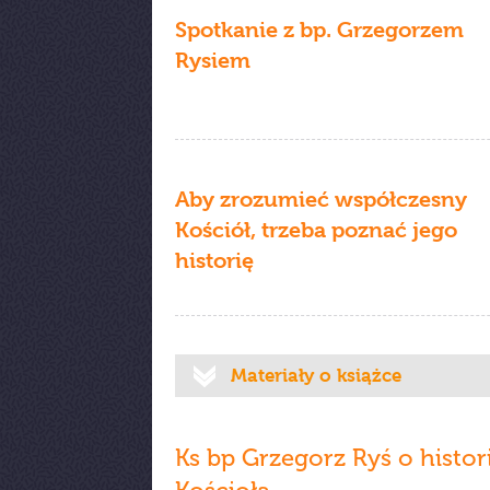
Spotkanie z bp. Grzegorzem
Rysiem
Aby zrozumieć współczesny
Kościół, trzeba poznać jego
historię
Materiały o książce
Ks bp Grzegorz Ryś o histori