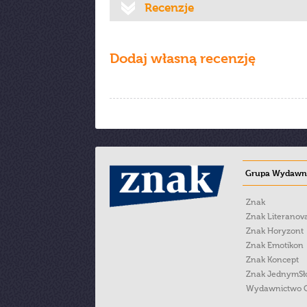
Recenzje
Dodaj własną recenzję
Grupa Wydawni
Znak
Znak Literanov
Znak Horyzont
Znak Emotikon
Znak Koncept
Znak JednymS
Wydawnictwo 