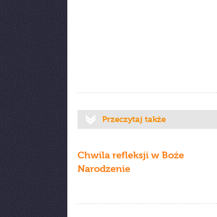
Przeczytaj także
Chwila refleksji w Boże
Narodzenie