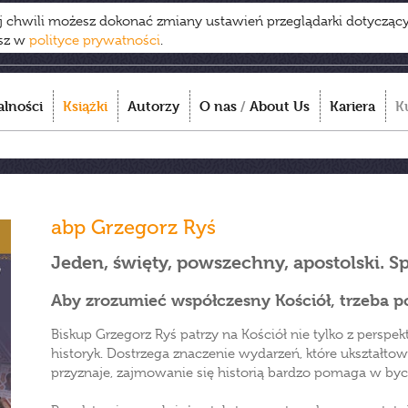
ej chwili możesz dokonać zmiany ustawień przeglądarki dotycząc
esz w
polityce prywatności
.
alności
Książki
Autorzy
O nas
/
About Us
Kariera
K
abp Grzegorz Ryś
Jeden, święty, powszechny, apostolski. Sp
Aby zrozumieć współczesny Kościół, trzeba po
Biskup Grzegorz Ryś patrzy na Kościół nie tylko z persp
historyk. Dostrzega znaczenie wydarzeń, które ukształto
przyznaje, zajmowanie się historią bardzo pomaga w byc