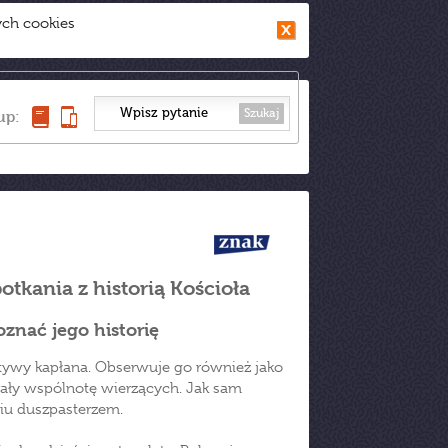
ych cookies
Szukaj
up:
otkania z historią Kościoła
znać jego historię
ektywy kapłana. Obserwuje go również jako
wały wspólnotę wierzących. Jak sam
iu duszpasterzem.