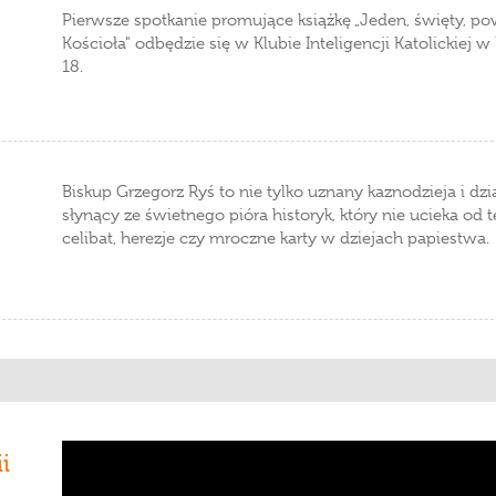
Pierwsze spotkanie promujące książkę „Jeden, święty, pow
Kościoła" odbędzie się w Klubie Inteligencji Katolickiej 
18.
Biskup Grzegorz Ryś to nie tylko uznany kaznodzieja i dzi
słynący ze świetnego pióra historyk, który nie ucieka o
celibat, herezje czy mroczne karty w dziejach papiestwa.
i