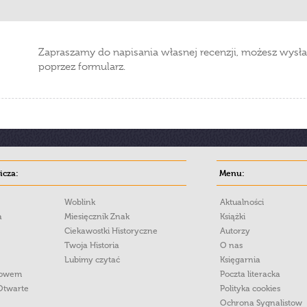
Zapraszamy do napisania własnej recenzji, możesz wysła
poprzez formularz.
cza:
Menu:
Woblink
Aktualności
a
Miesięcznik Znak
Książki
Ciekawostki Historyczne
Autorzy
Twoja Historia
O nas
Lubimy czytać
Księgarnia
łowem
Poczta literacka
Otwarte
Polityka cookies
Ochrona Sygnalistow