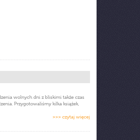
enia wolnych dni z bliskimi także czas
zenia. Przygotowaliśmy kilka książek,
>>> czytaj więcej