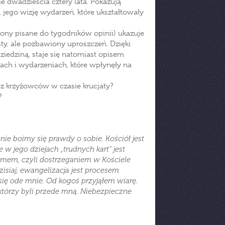
e dwadzieścia cztery lata. Pokazują
 jego wizję wydarzeń, które ukształtowały
tony pisane do tygodników opinii) ukazuje
y, ale pozbawiony uproszczeń. Dzięki
ziedziną, staje się natomiast opisem
ach i wydarzeniach, które wpłynęły na
ez krzyżowców w czasie krucjaty?
?
nie boimy się prawdy o sobie. Kościół jest
ie w jego dziejach „trudnych kart” jest
zmem, czyli dostrzeganiem w Kościele
dzisiaj, ewangelizacja jest procesem
się ode mnie. Od kogoś przyjąłem wiarę.
, którzy byli przede mną. Niebezpieczne