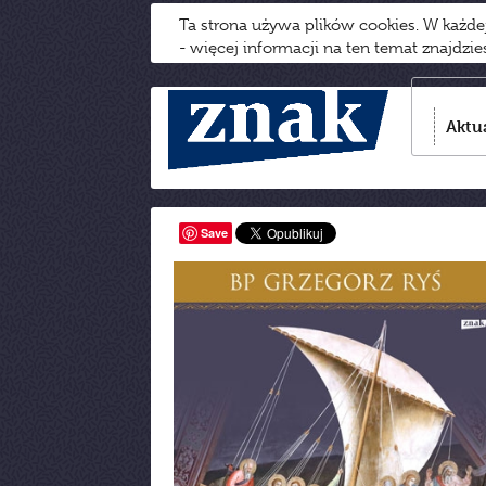
Ta strona używa plików cookies. W każd
- więcej informacji na ten temat znajdzi
Aktu
Save