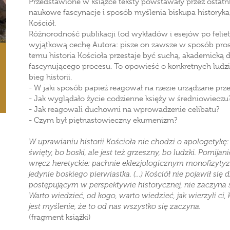
Przedstawione w książce teksty powstawały przez ostatni
naukowe fascynacje i sposób myślenia biskupa historyka,
Kościół.
Różnorodność publikacji (od wykładów i esejów po felie
wyjątkową cechę Autora: pisze on zawsze w sposób prost
temu historia Kościoła przestaje być suchą, akademicką d
fascynującego procesu. To opowieść o konkretnych ludzi
bieg historii.
- W jaki sposób papież reagował na rzezie urządzane prz
- Jak wyglądało życie codzienne księży w średniowieczu
- Jak reagowali duchowni na wprowadzenie celibatu?
- Czym był piętnastowieczny ekumenizm?
W uprawianiu historii Kościoła nie chodzi o apologetykę: 
święty, bo boski, ale jest też grzeszny, bo ludzki. Pomijan
wręcz heretyckie: pachnie eklezjologicznym monofizyty
jedynie boskiego pierwiastka. (…) Kościół nie pojawił się 
postępującym w perspektywie historycznej, nie zaczyna 
Warto wiedzieć, od kogo, warto wiedzieć, jak wierzyli ci
jest myślenie, że to od nas wszystko się zaczyna.
(fragment książki)