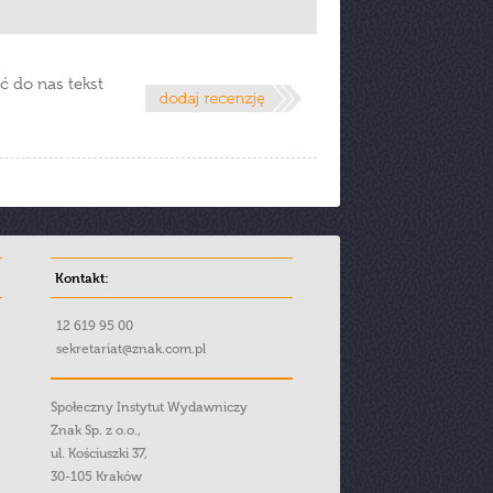
ć do nas tekst
Kontakt:
12 619 95 00
sekretariat@znak.com.pl
Społeczny Instytut Wydawniczy
Znak Sp. z o.o.,
ul. Kościuszki 37,
30-105 Kraków