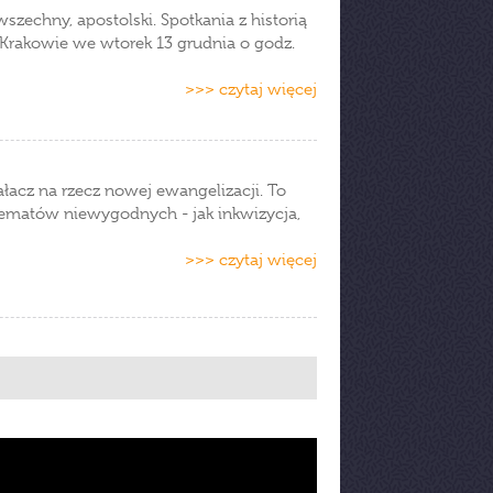
szechny, apostolski. Spotkania z historią
w Krakowie we wtorek 13 grudnia o godz.
>>> czytaj więcej
ałacz na rzecz nowej ewangelizacji. To
d tematów niewygodnych - jak inkwizycja,
>>> czytaj więcej