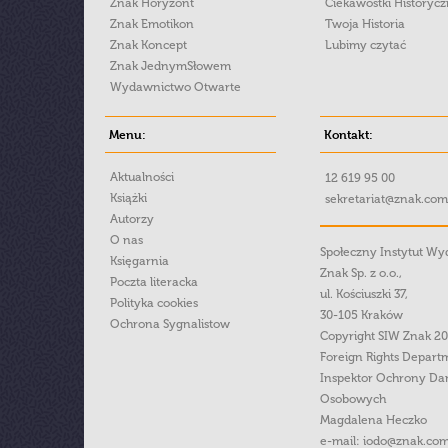
Znak Horyzont
Ciekawostki Historyc
Znak Emotikon
Twoja Historia
Znak Koncept
Lubimy czytać
Znak JednymSłowem
Wydawnictwo Otwarte
Menu:
Kontakt:
Aktualności
12 619 95 00
Książki
sekretariat@znak.com
Autorzy
O nas
Społeczny Instytut W
Księgarnia
Znak Sp. z o.o.,
Poczta literacka
ul. Kościuszki 37,
Polityka cookies
30-105 Kraków
Ochrona Sygnalistow
Copyright SIW Znak 2
Foreign Rights Depart
Inspektor Ochrony Da
Osobowych
Magdalena Heczko
e-mail:
iodo@znak.com