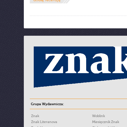
Grupa Wydawnicza:
Znak
Woblink
Znak Literanova
Miesięcznik Znak