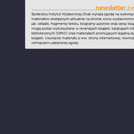
newsletter >
Społeczny Instytut Wydawniczy Znak wyraża zgodę na wykorzy
materiałów dostępnych aktualnie na stronie www.wydawnictwoz
jak: okładki, fragmenty tekstu, biogramy autorów oraz opisy ksią
mogą zostać wykorzystane w recenzjach książek, katalogach i
bibliotecznych (OPAC) oraz materiałach promujących legalną dy
książek. Usunięcie materiału z ww. strony internetowej, równoz
cofnięciem udzielonej zgody.