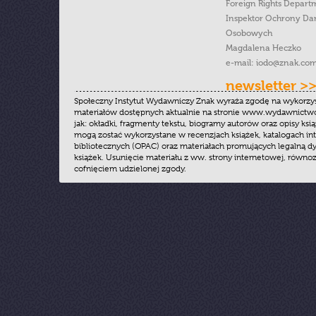
Foreign Rights Depart
Inspektor Ochrony Da
Osobowych
Magdalena Heczko
e-mail:
iodo@znak.com
newsletter >
Społeczny Instytut Wydawniczy Znak wyraża zgodę na wykorzy
materiałów dostępnych aktualnie na stronie www.wydawnictwoz
jak: okładki, fragmenty tekstu, biogramy autorów oraz opisy ksią
mogą zostać wykorzystane w recenzjach książek, katalogach i
bibliotecznych (OPAC) oraz materiałach promujących legalną dy
książek. Usunięcie materiału z ww. strony internetowej, równoz
cofnięciem udzielonej zgody.