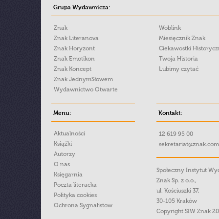
Grupa Wydawnicza:
Znak
Woblink
Znak Literanova
Miesięcznik Znak
Znak Horyzont
Ciekawostki Historyc
Znak Emotikon
Twoja Historia
Znak Koncept
Lubimy czytać
Znak JednymSłowem
Wydawnictwo Otwarte
Menu:
Kontakt:
Aktualności
12 619 95 00
Książki
sekretariat@znak.com
Autorzy
O nas
Społeczny Instytut W
Księgarnia
Znak Sp. z o.o.,
Poczta literacka
ul. Kościuszki 37,
Polityka cookies
30-105 Kraków
Ochrona Sygnalistow
Copyright SIW Znak 2