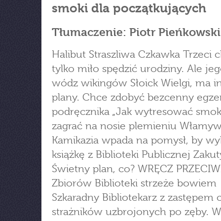
smoki dla początkujących
Tłumaczenie: Piotr Pieńkowski
Halibut Straszliwa Czkawka Trzeci c
tylko miło spędzić urodziny. Ale jeg
wódz wikingów Słoick Wielgi, ma i
plany. Chce zdobyć bezcenny egze
podręcznika „Jak wytresować smoka
zagrać na nosie plemieniu Włamyw
Kamikazia wpada na pomysł, by wy
książkę z Biblioteki Publicznej Zakut
Świetny plan, co? WRĘCZ PRZECIW
Zbiorów Biblioteki strzeże bowiem
Szkaradny Bibliotekarz z zastępem 
strażników uzbrojonych po zęby. 