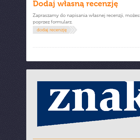
Dodaj własną recenzję
Zapraszamy do napisania własnej recenzji, możes
poprzez formularz.