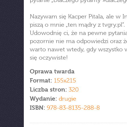
pytanie „Dlaczego pytamy »dlaczego
Nazywam się Kacper Pitala, ale w I
piszą o mnie „ten mądry z tvgry.pl”.
Udowodnię ci, że na pewne pytania
pozornie nie ma odpowiedzi oraz ż
warto nawet wtedy, gdy wszystko 
się oczywiste!
Oprawa twarda
Format:
155x215
Liczba stron:
320
Wydanie:
drugie
ISBN:
978-83-8135-288-8