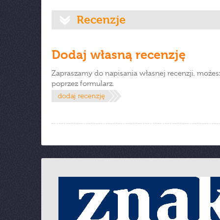
Recenzje
Dodaj własną recenzję
Zapraszamy do napisania własnej recenzji, możes
poprzez formularz.