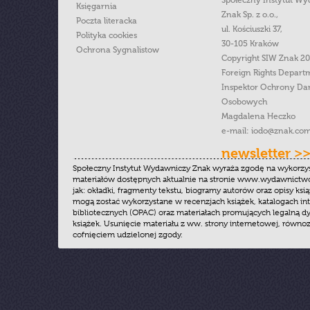
Społeczny Instytut W
Księgarnia
Znak Sp. z o.o.,
Poczta literacka
ul. Kościuszki 37,
Polityka cookies
30-105 Kraków
Ochrona Sygnalistow
Copyright SIW Znak 2
Foreign Rights Depart
Inspektor Ochrony Da
Osobowych
Magdalena Heczko
e-mail:
iodo@znak.com
newsletter >
Społeczny Instytut Wydawniczy Znak wyraża zgodę na wykorzy
materiałów dostępnych aktualnie na stronie www.wydawnictwoz
jak: okładki, fragmenty tekstu, biogramy autorów oraz opisy ksią
mogą zostać wykorzystane w recenzjach książek, katalogach i
bibliotecznych (OPAC) oraz materiałach promujących legalną dy
książek. Usunięcie materiału z ww. strony internetowej, równoz
cofnięciem udzielonej zgody.