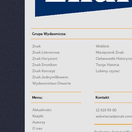
Grupa Wydawnicza:
Znak
Woblink
Znak Literanova
Miesięcznik Znak
Znak Horyzont
Ciekawostki Historyc
Znak Emotikon
Twoja Historia
Znak Koncept
Lubimy czytać
Znak JednymSłowem
Wydawnictwo Otwarte
Menu:
Kontakt:
Aktualności
12 619 95 00
Książki
sekretariat@znak.com
Autorzy
O nas