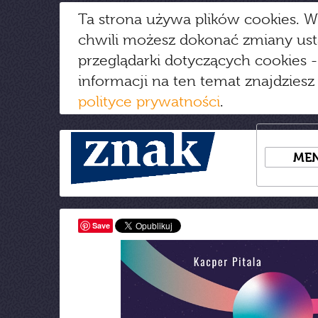
Ta strona używa plików cookies. W
chwili możesz dokonać zmiany us
przeglądarki dotyczących cookies
-
informacji na ten temat znajdziesz
polityce prywatności
.
ME
Save