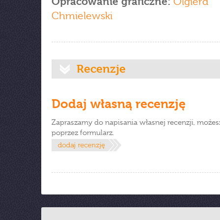
Opracowanie graficzne:
Olgierd
Chmielewski
Recenzje
Dodaj własną recenzję
Zapraszamy do napisania własnej recenzji, możes
poprzez formularz.