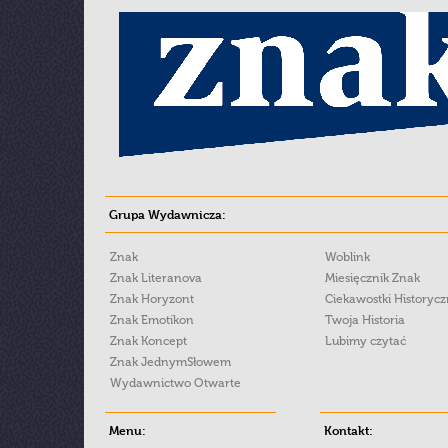
Grupa Wydawnicza:
Znak
Woblink
Znak Literanova
Miesięcznik Znak
Znak Horyzont
Ciekawostki Historyc
Znak Emotikon
Twoja Historia
Znak Koncept
Lubimy czytać
Znak JednymSłowem
Wydawnictwo Otwarte
Menu:
Kontakt: