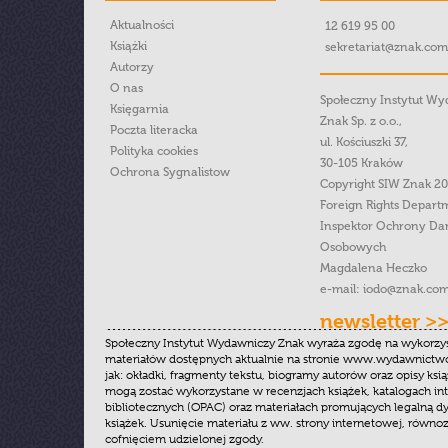
Aktualności
12 619 95 00
Książki
sekretariat@znak.com
Autorzy
O nas
Społeczny Instytut W
Księgarnia
Znak Sp. z o.o.,
Poczta literacka
ul. Kościuszki 37,
Polityka cookies
30-105 Kraków
Ochrona Sygnalistow
Copyright SIW Znak 2
Foreign Rights Depart
Inspektor Ochrony Da
Osobowych
Magdalena Heczko
e-mail:
iodo@znak.com
newsletter >
Społeczny Instytut Wydawniczy Znak wyraża zgodę na wykorzy
materiałów dostępnych aktualnie na stronie www.wydawnictwoz
jak: okładki, fragmenty tekstu, biogramy autorów oraz opisy ksią
mogą zostać wykorzystane w recenzjach książek, katalogach i
bibliotecznych (OPAC) oraz materiałach promujących legalną dy
książek. Usunięcie materiału z ww. strony internetowej, równoz
cofnięciem udzielonej zgody.