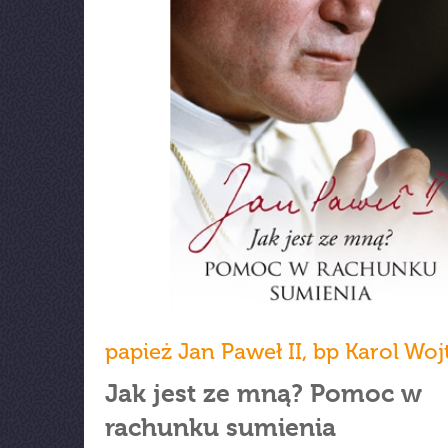
papież Jan Paweł II
,
bp Karol Woj
Jak jest ze mną? Pomoc w
rachunku sumienia