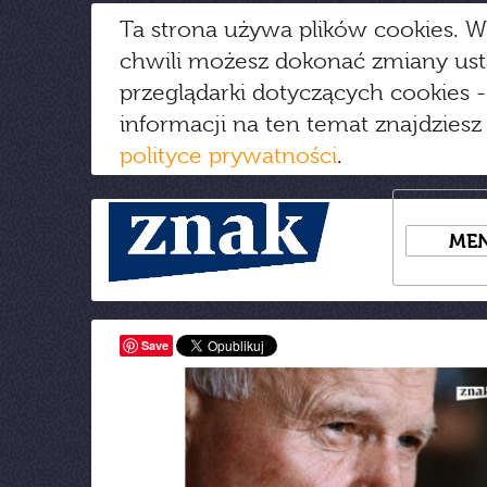
Ta strona używa plików cookies. W
chwili możesz dokonać zmiany us
przeglądarki dotyczących cookies
-
informacji na ten temat znajdziesz
polityce prywatności
.
ME
Save