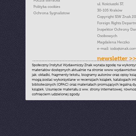
Poczta literacka
ul. Kościuszki 37,
Polityka cookies
30-105 Kraków
Ochrona Sygnalistow
Copyright SIW Znak 2
Foreign Rights Depart
Inspektor Ochrony Da
Osobowych
Magdalena Heczko
e-mail:
iodo@znak.com
newsletter >
Społeczny Instytut Wydawniczy Znak wyraża zgodę na wykorzy
materiałów dostępnych aktualnie na stronie www.wydawnictwoz
jak: okładki, fragmenty tekstu, biogramy autorów oraz opisy ksią
mogą zostać wykorzystane w recenzjach książek, katalogach i
bibliotecznych (OPAC) oraz materiałach promujących legalną dy
książek. Usunięcie materiału z ww. strony internetowej, równoz
cofnięciem udzielonej zgody.