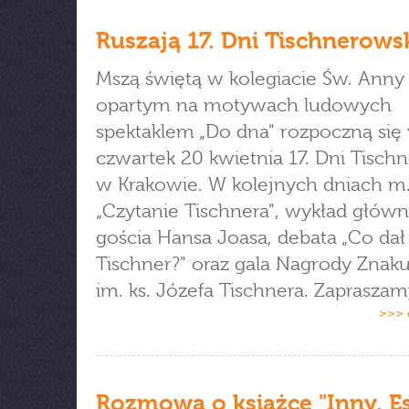
Ruszają 17. Dni Tischnerows
Mszą świętą w kolegiacie Św. Anny 
opartym na motywach ludowych
spektaklem „Do dna" rozpoczną się
czwartek 20 kwietnia 17. Dni Tisch
w Krakowie. W kolejnych dniach m.
„Czytanie Tischnera", wykład głów
gościa Hansa Joasa, debata „Co da
Tischner?" oraz gala Nagrody Znaku 
im. ks. Józefa Tischnera. Zapraszam
>>> 
Rozmowa o książce "Inny. Es