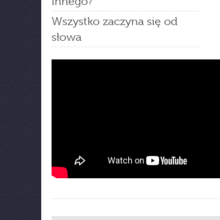
innego?
Wszystko zaczyna się od
słowa