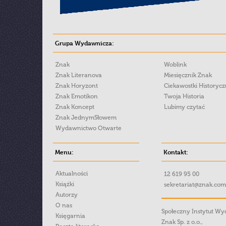
Grupa Wydawnicza:
Znak
Woblink
Znak Literanova
Miesięcznik Znak
Znak Horyzont
Ciekawostki Historyc
Znak Emotikon
Twoja Historia
Znak Koncept
Lubimy czytać
Znak JednymSłowem
Wydawnictwo Otwarte
Menu:
Kontakt:
Aktualności
12 619 95 00
Książki
sekretariat@znak.com
Autorzy
O nas
Społeczny Instytut W
Księgarnia
Znak Sp. z o.o.,