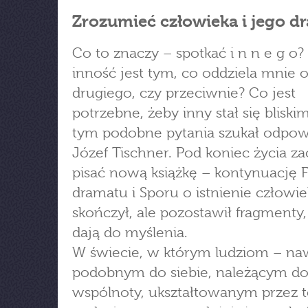
Zrozumieć człowieka i jego d
Co to znaczy – spotkać i n n e g o?
inność jest tym, co oddziela mnie 
drugiego, czy przeciwnie? Co jest
potrzebne, żeby inny stał się bliskim
tym podobne pytania szukał odpowi
Józef Tischner. Pod koniec życia za
pisać nową książkę – kontynuację Fi
dramatu i Sporu o istnienie człowie
skończył, ale pozostawił fragmenty,
dają do myślenia.
W świecie, w którym ludziom – na
podobnym do siebie, należącym do
wspólnoty, ukształtowanym przez 