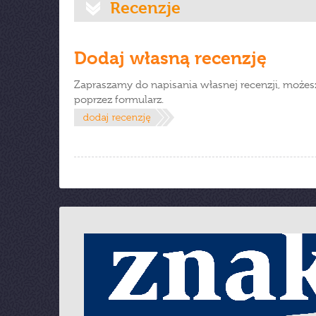
Recenzje
Dodaj własną recenzję
Zapraszamy do napisania własnej recenzji, możes
poprzez formularz.