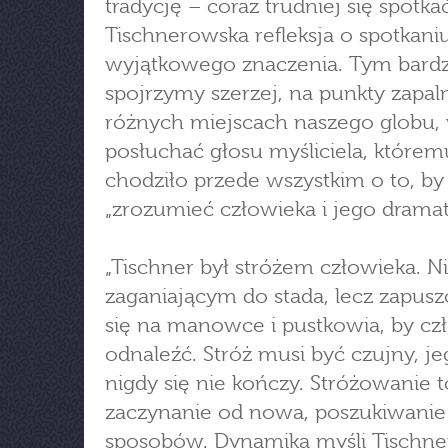
tradycję – coraz trudniej się spotkać
Tischnerowska refleksja o spotkani
wyjątkowego znaczenia. Tym bardzi
spojrzymy szerzej, na punkty zapa
różnych miejscach naszego globu,
posłuchać głosu myśliciela, którem
chodziło przede wszystkim o to, by
„zrozumieć człowieka i jego dramat
„Tischner był stróżem człowieka. N
zaganiającym do stada, lecz zapus
się na manowce i pustkowia, by cz
odnaleźć. Stróż musi być czujny, je
nigdy się nie kończy. Stróżowanie t
zaczynanie od nowa, poszukiwanie 
sposobów. Dynamika myśli Tischner