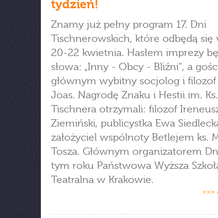
tydzień!
Znamy już pełny program 17. Dni
Tischnerowskich, które odbędą się 
20-22 kwietnia. Hasłem imprezy b
słowa: „Inny - Obcy - Bliźni", a goś
głównym wybitny socjolog i filozo
Joas. Nagrodę Znaku i Hestii im. Ks.
Tischnera otrzymali: filozof Ireneus
Ziemiński, publicystka Ewa Siedleck
założyciel wspólnoty Betlejem ks. 
Tosza. Głównym organizatorem Dni
tym roku Państwowa Wyższa Szkoł
Teatralna w Krakowie.
>>> 