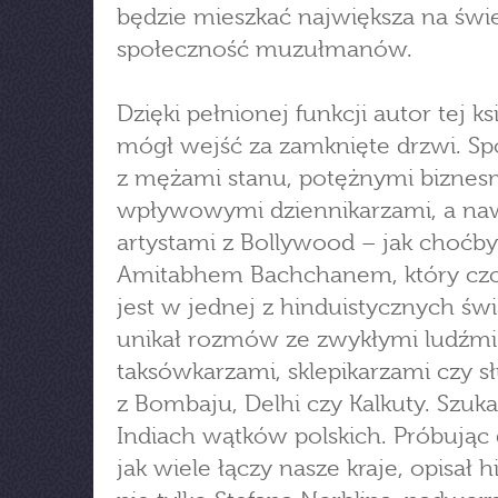
będzie mieszkać największa na świ
społeczność muzułmanów.
Dzięki pełnionej funkcji autor tej ks
mógł wejść za zamknięte drzwi. Spo
z mężami stanu, potężnymi bizne
wpływowymi dziennikarzami, a na
artystami z Bollywood – jak choćby
Amitabhem Bachchanem, który cz
jest w jednej z hinduistycznych świ
unikał rozmów ze zwykłymi ludźmi
taksówkarzami, sklepikarzami czy s
z Bombaju, Delhi czy Kalkuty. Szuka
Indiach wątków polskich. Próbując
jak wiele łączy nasze kraje, opisał h