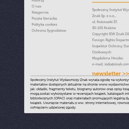
Autorzy
O nas
Społeczny Instytut W
Księgarnia
Znak Sp. z o.o.,
Poczta literacka
ul. Kościuszki 37,
Polityka cookies
30-105 Kraków
Ochrona Sygnalistow
Copyright SIW Znak 2
Foreign Rights Depart
Inspektor Ochrony Da
Osobowych
Magdalena Heczko
e-mail:
iodo@znak.com
newsletter >
Społeczny Instytut Wydawniczy Znak wyraża zgodę na wykorzy
materiałów dostępnych aktualnie na stronie www.wydawnictwoz
jak: okładki, fragmenty tekstu, biogramy autorów oraz opisy ksią
mogą zostać wykorzystane w recenzjach książek, katalogach i
bibliotecznych (OPAC) oraz materiałach promujących legalną dy
książek. Usunięcie materiału z ww. strony internetowej, równoz
cofnięciem udzielonej zgody.