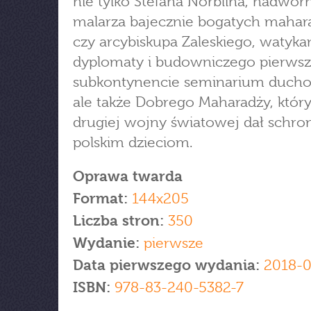
nie tylko Stefana Norblina, nadwo
malarza bajecznie bogatych mahar
czy arcybiskupa Zaleskiego, watyka
dyplomaty i budowniczego pierws
subkontynencie seminarium duch
ale także Dobrego Maharadży, któr
drugiej wojny światowej dał schro
polskim dzieciom.
Oprawa twarda
Format:
144x205
Liczba stron:
350
Wydanie:
pierwsze
Data pierwszego wydania:
2018-0
ISBN:
978-83-240-5382-7