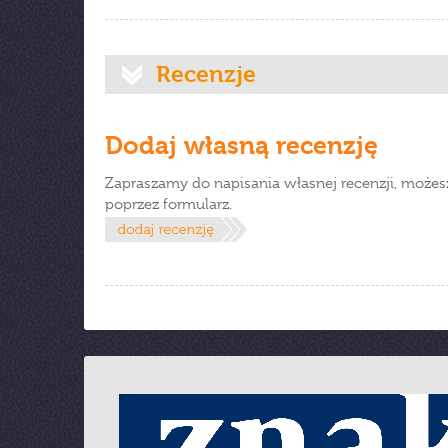
Recenzje
Dodaj własną recenzję
Zapraszamy do napisania własnej recenzji, możes
poprzez formularz.