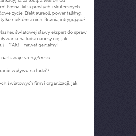
fikacyjna za tobą, a telefon od
! Poznaj kilka prostych i skutecznych
we życie. Efekt aureoli, power talking,
lko niektóre z nich. Brzmią intrygująco?
 Nasher, światowej sławy ekspert do spraw
pływania na ludzi nauczy cię, jak
a i – TAK! – nawet genialny!
zedać swoje umiejętności.
eranie wpływu na ludzi"/
ch światowych firm i organizacji, jak