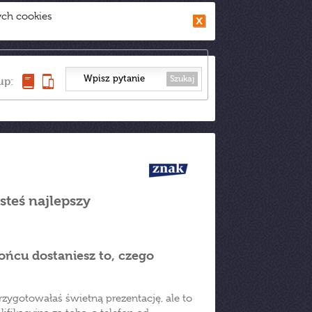
ych cookies
Szukaj
up:
steś najlepszy
końcu dostaniesz to, czego
rzygotowałaś świetną prezentację, ale to