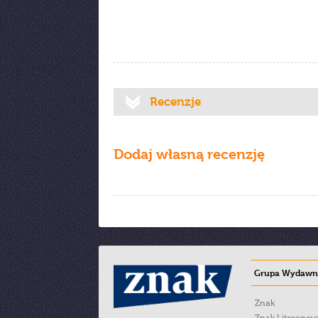
Recenzje
Dodaj własną recenzję
Grupa Wydawni
Znak