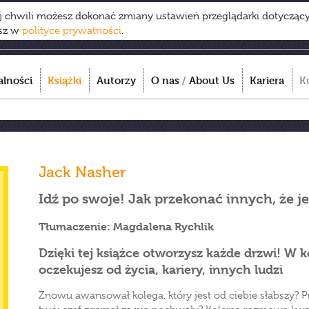
ej chwili możesz dokonać zmiany ustawień przeglądarki dotycząc
esz w
polityce prywatności
.
alności
Książki
Autorzy
O nas
/
About Us
Kariera
K
Jack Nasher
Idź po swoje! Jak przekonać innych, że je
Tłumaczenie: Magdalena Rychlik
Dzięki tej książce otworzysz każde drzwi! W 
oczekujesz od życia, kariery, innych ludzi
Znowu awansował kolega, który jest od ciebie słabszy? P