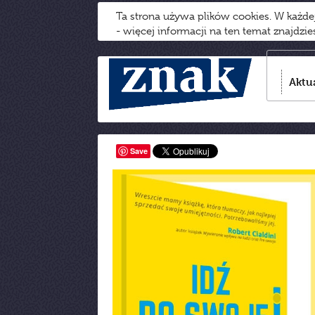
Ta strona używa plików cookies. W każd
- więcej informacji na ten temat znajdzi
Aktu
Save