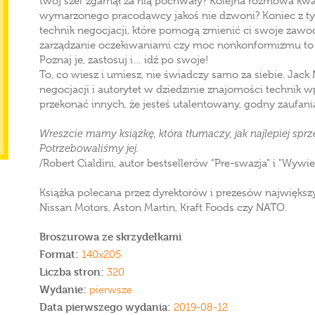
twój szef zgarnął za nią pochwały? Kolejna rozmowa kwali
wymarzonego pracodawcy jakoś nie dzwoni? Koniec z tym
technik negocjacji, które pomogą zmienić ci swoje zawodo
zarządzanie oczekiwaniami czy moc nonkonformizmu to ty
Poznaj je, zastosuj i… idź po swoje!
To, co wiesz i umiesz, nie świadczy samo za siebie. Jack
negocjacji i autorytet w dziedzinie znajomości technik w
przekonać innych, że jesteś utalentowany, godny zaufani
Wreszcie mamy książkę, która tłumaczy, jak najlepiej spr
Potrzebowaliśmy jej.
/Robert Cialdini, autor bestsellerów "Pre-swazja" i "Wywi
Książka polecana przez dyrektorów i prezesów największy
Nissan Motors, Aston Martin, Kraft Foods czy NATO.
Broszurowa ze skrzydełkami
Format:
140x205
Liczba stron:
320
Wydanie:
pierwsze
Data pierwszego wydania:
2019-08-12