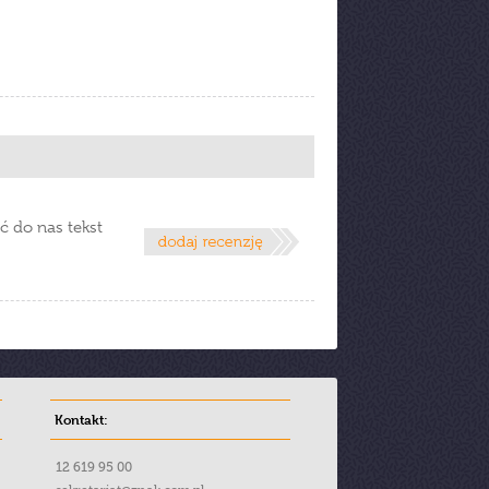
ć do nas tekst
Kontakt:
12 619 95 00