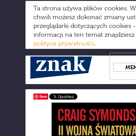
Ta strona używa plików cookies. W
chwili możesz dokonać zmiany us
przeglądarki dotyczących cookies
-
informacji na ten temat znajdziesz
polityce prywatności
.
ME
Save