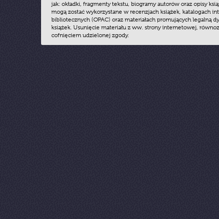
jak: okładki, fragmenty tekstu, biogramy autorów oraz opisy ksią
mogą zostać wykorzystane w recenzjach książek, katalogach i
bibliotecznych (OPAC) oraz materiałach promujących legalną dy
książek. Usunięcie materiału z ww. strony internetowej, równoz
cofnięciem udzielonej zgody.