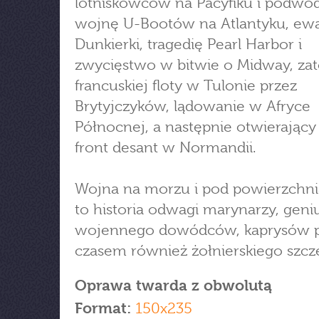
lotniskowców na Pacyfiku i podwo
wojnę U-Bootów na Atlantyku, ewa
Dunkierki, tragedię Pearl Harbor i
zwycięstwo w bitwie o Midway, zat
francuskiej floty w Tulonie przez
Brytyjczyków, lądowanie w Afryce
Północnej, a następnie otwierający
front desant w Normandii.
Wojna na morzu i pod powierzchn
to historia odwagi marynarzy, geni
wojennego dowódców, kaprysów p
czasem również żołnierskiego szczę
Oprawa twarda z obwolutą
Format:
150x235