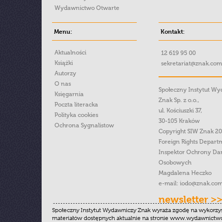
Wydawnictwo Otwarte
Menu:
Kontakt:
Aktualności
12 619 95 00
Książki
sekretariat@znak.com
Autorzy
O nas
Społeczny Instytut W
Księgarnia
Znak Sp. z o.o.,
Poczta literacka
ul. Kościuszki 37,
Polityka cookies
30-105 Kraków
Ochrona Sygnalistow
Copyright SIW Znak 2
Foreign Rights Depart
Inspektor Ochrony Da
Osobowych
Magdalena Heczko
e-mail:
iodo@znak.com
newsletter >
Społeczny Instytut Wydawniczy Znak wyraża zgodę na wykorzy
materiałów dostępnych aktualnie na stronie www.wydawnictwoz