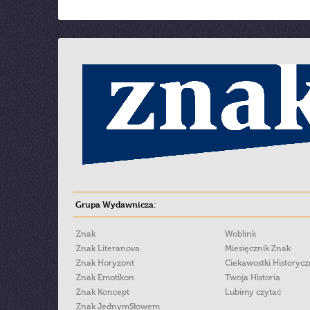
Grupa Wydawnicza:
Znak
Woblink
Znak Literanova
Miesięcznik Znak
Znak Horyzont
Ciekawostki Historyc
Znak Emotikon
Twoja Historia
Znak Koncept
Lubimy czytać
Znak JednymSłowem