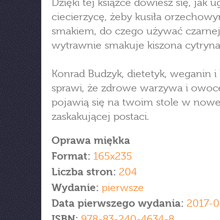
Dzięki tej książce dowiesz się, jak
ciecierzycę, żeby kusiła orzechow
smakiem, do czego używać czarnej s
wytrawnie smakuje kiszona cytryna
Konrad Budzyk, dietetyk, weganin i 
sprawi, że zdrowe warzywa i owoc
pojawią się na twoim stole w nowe
zaskakującej postaci.
Oprawa miękka
Format:
165x235
Liczba stron:
204
Wydanie:
pierwsze
Data pierwszego wydania:
2017-0
ISBN:
978-83-240-4634-8