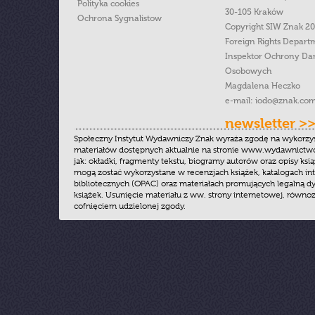
Polityka cookies
30-105 Kraków
Ochrona Sygnalistow
Copyright SIW Znak 2
Foreign Rights Depart
Inspektor Ochrony Da
Osobowych
Magdalena Heczko
e-mail:
iodo@znak.com
newsletter >
Społeczny Instytut Wydawniczy Znak wyraża zgodę na wykorzy
materiałów dostępnych aktualnie na stronie www.wydawnictwoz
jak: okładki, fragmenty tekstu, biogramy autorów oraz opisy ksią
mogą zostać wykorzystane w recenzjach książek, katalogach i
bibliotecznych (OPAC) oraz materiałach promujących legalną dy
książek. Usunięcie materiału z ww. strony internetowej, równoz
cofnięciem udzielonej zgody.