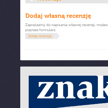
Dodaj własną recenzję
Zapraszamy do napisania własnej recenzji, możes
poprzez formularz.