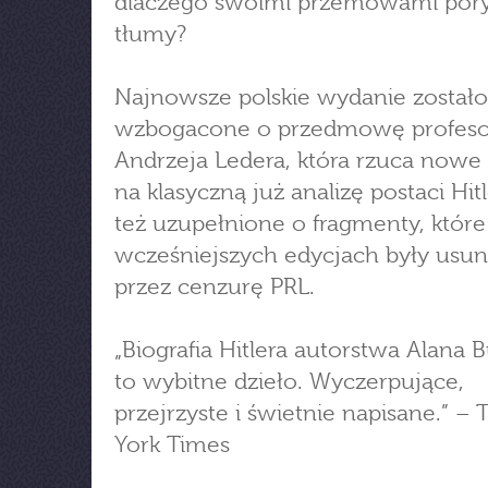
dlaczego swoimi przemowami por
tłumy?
Najnowsze polskie wydanie zostało
wzbogacone o przedmowę profeso
Andrzeja Ledera, która rzuca nowe 
na klasyczną już analizę postaci Hitl
też uzupełnione o fragmenty, któr
wcześniejszych edycjach były usun
przez cenzurę PRL.
„Biografia Hitlera autorstwa Alana B
to wybitne dzieło. Wyczerpujące,
przejrzyste i świetnie napisane.” 
York Times