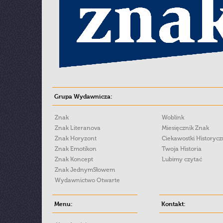
Grupa Wydawnicza:
Znak
Woblink
Znak Literanova
Miesięcznik Znak
Znak Horyzont
Ciekawostki Historyc
Znak Emotikon
Twoja Historia
Znak Koncept
Lubimy czytać
Znak JednymSłowem
Wydawnictwo Otwarte
Menu:
Kontakt: