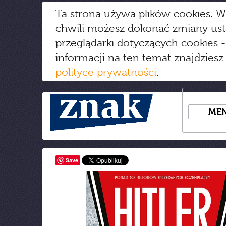
Ta strona używa plików cookies. W
chwili możesz dokonać zmiany us
przeglądarki dotyczących cookies
-
informacji na ten temat znajdziesz
polityce prywatności
.
ME
Save