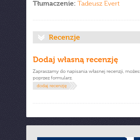
Tłumaczenie:
Tadeusz Evert
Recenzje
Dodaj własną recenzję
Zapraszamy do napisania własnej recenzji, możes
poprzez formularz.