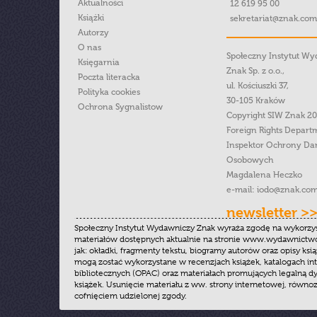
Aktualności
12 619 95 00
Książki
sekretariat@znak.com
Autorzy
O nas
Społeczny Instytut W
Księgarnia
Znak Sp. z o.o.,
Poczta literacka
ul. Kościuszki 37,
Polityka cookies
30-105 Kraków
Ochrona Sygnalistow
Copyright SIW Znak 2
Foreign Rights Depart
Inspektor Ochrony Da
Osobowych
Magdalena Heczko
e-mail:
iodo@znak.com
newsletter >
Społeczny Instytut Wydawniczy Znak wyraża zgodę na wykorzy
materiałów dostępnych aktualnie na stronie www.wydawnictwoz
jak: okładki, fragmenty tekstu, biogramy autorów oraz opisy ksią
mogą zostać wykorzystane w recenzjach książek, katalogach i
bibliotecznych (OPAC) oraz materiałach promujących legalną dy
książek. Usunięcie materiału z ww. strony internetowej, równoz
cofnięciem udzielonej zgody.