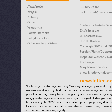
Aktualności
12 619 95 00
Książki
sekretariat@znak.com
Autorzy
O nas
Społeczny Instytut W
Księgarnia
Znak Sp. z o.o.,
Poczta literacka
ul. Kościuszki 37,
Polityka cookies
30-105 Kraków
Ochrona Sygnalistow
Copyright SIW Znak 2
Foreign Rights Depart
Inspektor Ochrony Da
Osobowych
Magdalena Heczko
e-mail:
iodo@znak.com
newsletter >
Społeczny Instytut Wydawniczy Znak wyraża zgodę na wykorzy
materiałów dostępnych aktualnie na stronie www.wydawnictwoz
jak: okładki, fragmenty tekstu, biogramy autorów oraz opisy ksią
mogą zostać wykorzystane w recenzjach książek, katalogach i
bibliotecznych (OPAC) oraz materiałach promujących legalną dy
książek. Usunięcie materiału z ww. strony internetowej, równoz
cofnięciem udzielonej zgody.