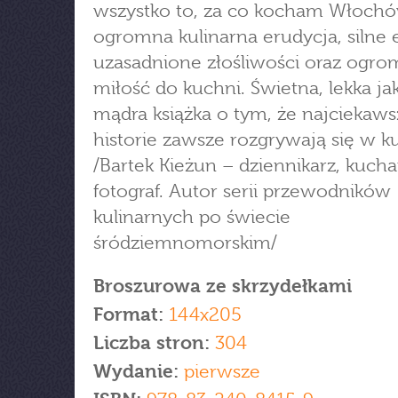
wszystko to, za co kocham Włoch
ogromna kulinarna erudycja, silne
uzasadnione złośliwości oraz ogr
miłość do kuchni. Świetna, lekka jak
mądra książka o tym, że najciekaws
historie zawsze rozgrywają się w ku
/Bartek Kieżun – dziennikarz, kuchar
fotograf. Autor serii przewodników
kulinarnych po świecie
śródziemnomorskim/
Broszurowa ze skrzydełkami
Format:
144x205
Liczba stron:
304
Wydanie:
pierwsze