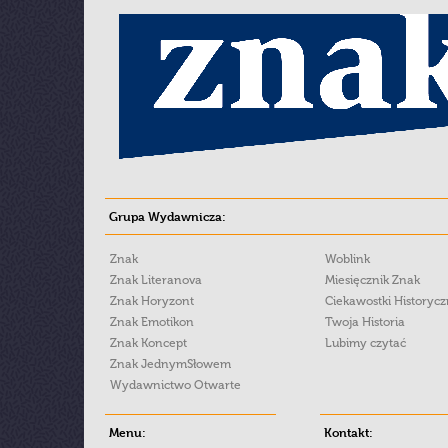
Grupa Wydawnicza:
Znak
Woblink
Znak Literanova
Miesięcznik Znak
Znak Horyzont
Ciekawostki Historyc
Znak Emotikon
Twoja Historia
Znak Koncept
Lubimy czytać
Znak JednymSłowem
Wydawnictwo Otwarte
Menu:
Kontakt: