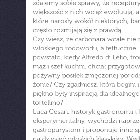
zdajemy sobie sprawy, że receptur
większość z nich wciąż ewoluują, a
które narosły wokół niektórych, ba
często rozmijają się z prawdą.
Czy wiesz, że carbonara wcale nie
włoskiego rodowodu, a fettuccine
powstało, kiedy Alfredo di Lelio, tro
mąż i szef kuchni, chciał przygoto
pożywny posiłek zmęczonej poro
żonie? Czy zgadniesz, która bogini i 
piękno były inspiracją dla idealnego
tortellino?
Luca Cesari, historyk gastronomii i
eksperymentalny, wychodzi naprze
gastropurystom i proponuje inne s
na dziesięć włoskich klasyków. We