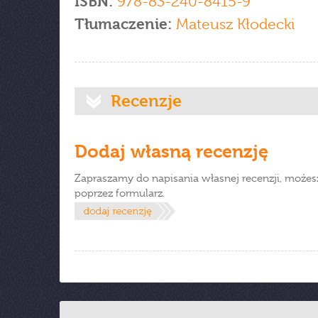
ISBN:
978-83-240-8415-9
Tłumaczenie:
Mateusz Kłodecki
Recenzje
Dodaj własną recenzję
Zapraszamy do napisania własnej recenzji, możes
poprzez formularz.