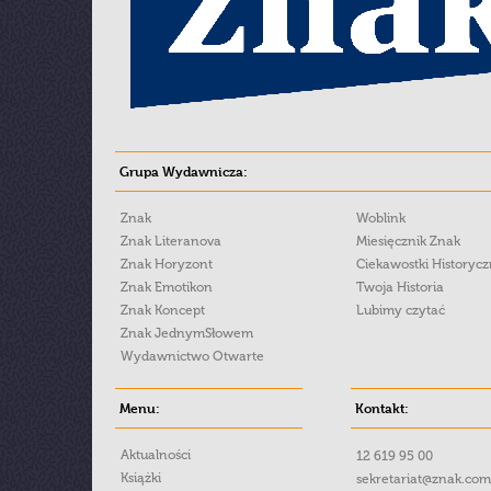
Grupa Wydawnicza:
Znak
Woblink
Znak Literanova
Miesięcznik Znak
Znak Horyzont
Ciekawostki Historyc
Znak Emotikon
Twoja Historia
Znak Koncept
Lubimy czytać
Znak JednymSłowem
Wydawnictwo Otwarte
Menu:
Kontakt:
Aktualności
12 619 95 00
Książki
sekretariat@znak.com