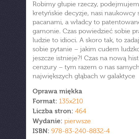
Robimy głupie rzeczy, podejmuje
kretyńskie decyzje, nasi naukowcy 
pacanami, a władcy to patentowan
gamonie. Czas powiedzieć sobie p
ludzie to idioci. A skoro tak, to zad
sobie pytanie – jakim cudem ludzk
jeszcze istnieje?! Czas na nową his
cenzury – tym razem o nas samych
największych głąbach w galaktyce
Oprawa miękka
Format:
135x210
Liczba stron:
464
Wydanie:
pierwsze
ISBN:
978-83-240-8832-4