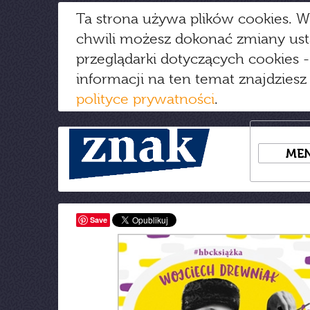
Ta strona używa plików cookies. W
chwili możesz dokonać zmiany us
przeglądarki dotyczących cookies
-
informacji na ten temat znajdziesz
polityce prywatności
.
ME
Save