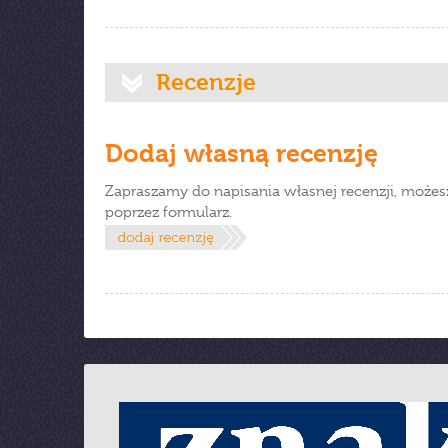
Recenzje
Dodaj własną recenzję
Zapraszamy do napisania własnej recenzji, możes
poprzez formularz.