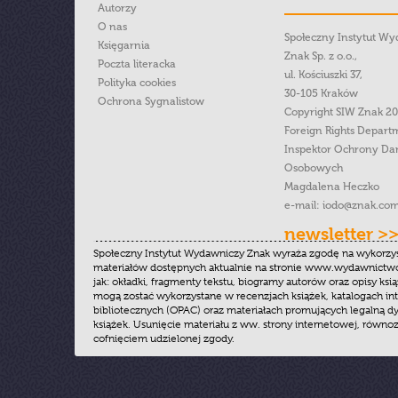
Autorzy
O nas
Społeczny Instytut W
Księgarnia
Znak Sp. z o.o.,
Poczta literacka
ul. Kościuszki 37,
Polityka cookies
30-105 Kraków
Ochrona Sygnalistow
Copyright SIW Znak 2
Foreign Rights Depart
Inspektor Ochrony Da
Osobowych
Magdalena Heczko
e-mail:
iodo@znak.com
newsletter >
Społeczny Instytut Wydawniczy Znak wyraża zgodę na wykorzy
materiałów dostępnych aktualnie na stronie www.wydawnictwoz
jak: okładki, fragmenty tekstu, biogramy autorów oraz opisy ksią
mogą zostać wykorzystane w recenzjach książek, katalogach i
bibliotecznych (OPAC) oraz materiałach promujących legalną dy
książek. Usunięcie materiału z ww. strony internetowej, równoz
cofnięciem udzielonej zgody.