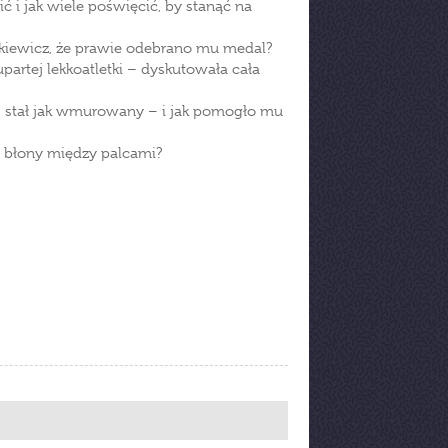
ić i jak wiele poświęcić, by stanąć na
akiewicz, że prawie odebrano mu medal?
artej lekkoatletki – dyskutowała cała
 stał jak wmurowany – i jak pomogło mu
a błony między palcami?