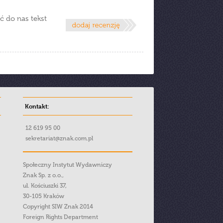
ć do nas tekst
Kontakt:
12 619 95 00
sekretariat@znak.com.pl
Społeczny Instytut Wydawniczy
Znak Sp. z o.o.,
ul. Kościuszki 37,
30-105 Kraków
Copyright SIW Znak 2014
Foreign Rights Department