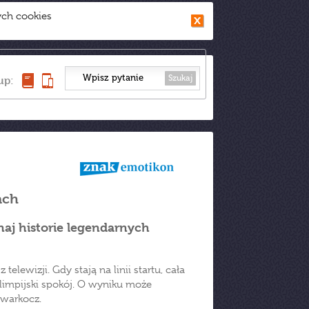
ych cookies
Szukaj
up:
ach
aj historie legendarnych
telewizji. Gdy stają na linii startu, cała
limpijski spokój. O wyniku może
warkocz.