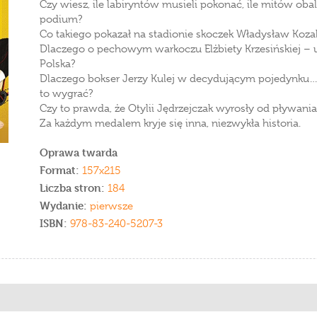
Czy wiesz, ile labiryntów musieli pokonać, ile mitów obal
podium?
Co takiego pokazał na stadionie skoczek Władysław Koz
Dlaczego o pechowym warkoczu Elżbiety Krzesińskiej – up
Polska?
Dlaczego bokser Jerzy Kulej w decydującym pojedynku…
to wygrać?
Czy to prawda, że Otylii Jędrzejczak wyrosły od pływani
Za każdym medalem kryje się inna, niezwykła historia.
Oprawa twarda
Format:
157x215
Liczba stron:
184
Wydanie:
pierwsze
ISBN:
978-83-240-5207-3