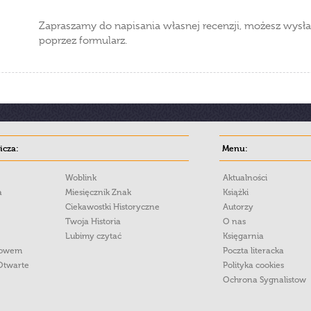
Zapraszamy do napisania własnej recenzji, możesz wysła
poprzez formularz.
cza:
Menu:
Woblink
Aktualności
a
Miesięcznik Znak
Książki
Ciekawostki Historyczne
Autorzy
Twoja Historia
O nas
Lubimy czytać
Księgarnia
łowem
Poczta literacka
Otwarte
Polityka cookies
Ochrona Sygnalistow