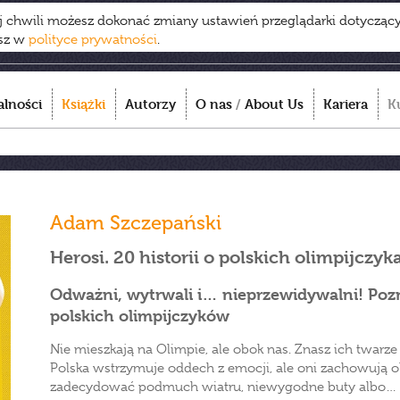
ej chwili możesz dokonać zmiany ustawień przeglądarki dotycząc
esz w
polityce prywatności
.
alności
Książki
Autorzy
O nas
/
About Us
Kariera
K
Adam Szczepański
Herosi. 20 historii o polskich olimpijczyk
Odważni, wytrwali i… nieprzewidywalni! Pozn
polskich olimpijczyków
Nie mieszkają na Olimpie, ale obok nas. Znasz ich twarze z 
Polska wstrzymuje oddech z emocji, ale oni zachowują o
zadecydować podmuch wiatru, niewygodne buty albo… 