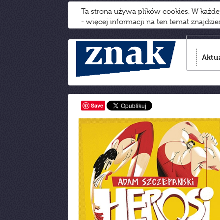
Ta strona używa plików cookies. W każd
- więcej informacji na ten temat znajdzi
Aktu
Save