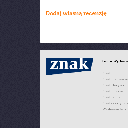
Dodaj własną recenzję
Grupa Wydawni
Znak
Znak Literanov
Znak Horyzont
Znak Emotikon
Znak Koncept
Znak JednymS
Wydawnictwo 