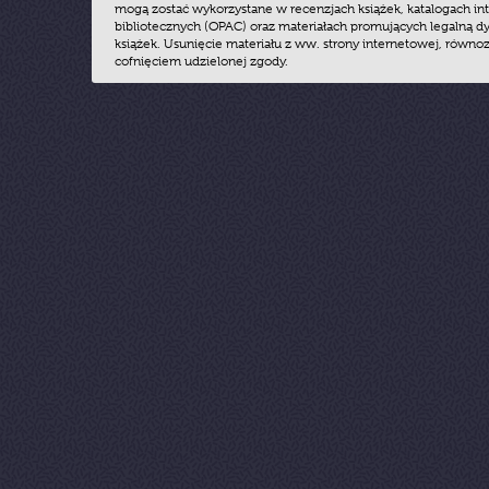
mogą zostać wykorzystane w recenzjach książek, katalogach i
bibliotecznych (OPAC) oraz materiałach promujących legalną dy
książek. Usunięcie materiału z ww. strony internetowej, równoz
cofnięciem udzielonej zgody.