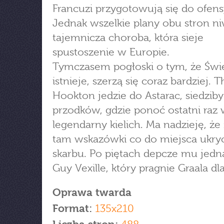
Francuzi przygotowują się do ofen
Jednak wszelkie plany obu stron n
tajemnicza choroba, która sieje
spustoszenie w Europie.
Tymczasem pogłoski o tym, że Świę
istnieje, szerzą się coraz bardziej.
Hookton jedzie do Astarac, siedzib
przodków, gdzie ponoć ostatni raz 
legendarny kielich. Ma nadzieję, że
tam wskazówki co do miejsca ukry
skarbu. Po piętach depcze mu jedn
Guy Vexille, który pragnie Graala dla 
Oprawa twarda
Format:
135x210