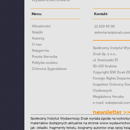
Wydawnictwo Otwarte
Menu:
Kontakt:
Aktualności
12 619 95 00
Książki
sekretariat@znak.com
Autorzy
O nas
Społeczny Instytut W
Księgarnia
Znak Sp. z o.o.,
Poczta literacka
ul. Kościuszki 37,
Polityka cookies
30-105 Kraków
Ochrona Sygnalistow
Copyright SIW Znak 2
Foreign Rights Depart
Inspektor Ochrony Da
Osobowych
Magdalena Heczko
e-mail:
iodo@znak.com
newsletter >
Społeczny Instytut Wydawniczy Znak wyraża zgodę na wykorzy
materiałów dostępnych aktualnie na stronie www.wydawnictwoz
jak: okładki, fragmenty tekstu, biogramy autorów oraz opisy ksią