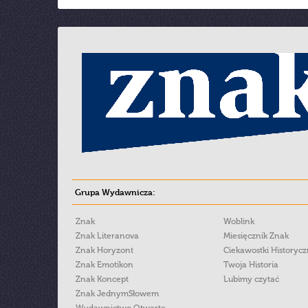
Grupa Wydawnicza:
Znak
Woblink
Znak Literanova
Miesięcznik Znak
Znak Horyzont
Ciekawostki Historyc
Znak Emotikon
Twoja Historia
Znak Koncept
Lubimy czytać
Znak JednymSłowem