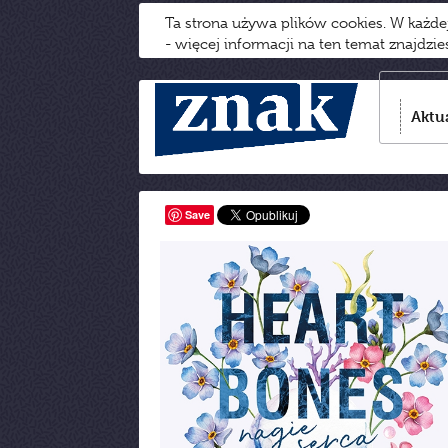
Ta strona używa plików cookies. W każd
- więcej informacji na ten temat znajdzi
Aktu
Save