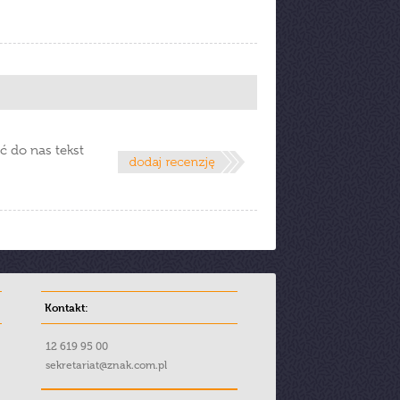
ć do nas tekst
Kontakt:
12 619 95 00
sekretariat@znak.com.pl