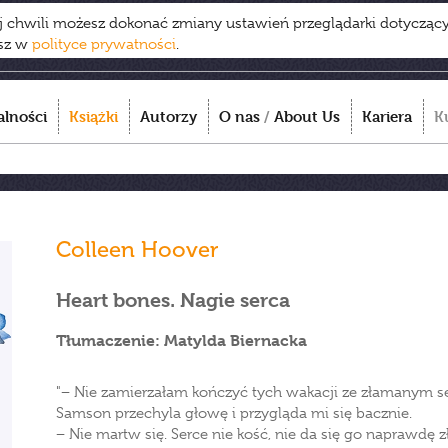
ej chwili możesz dokonać zmiany ustawień przeglądarki dotycząc
esz w
polityce prywatności
.
alności
Książki
Autorzy
O nas
/
About Us
Kariera
K
Colleen Hoover
Heart bones. Nagie serca
Tłumaczenie: Matylda Biernacka
"− Nie zamierzałam kończyć tych wakacji ze złamanym s
Samson przechyla głowę i przygląda mi się bacznie.
− Nie martw się. Serce nie kość, nie da się go naprawdę z