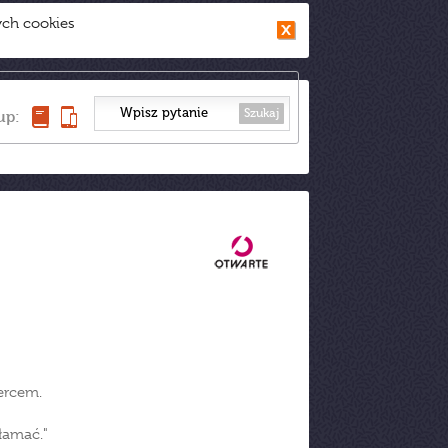
ych cookies
Szukaj
up:
ercem.
łamać."