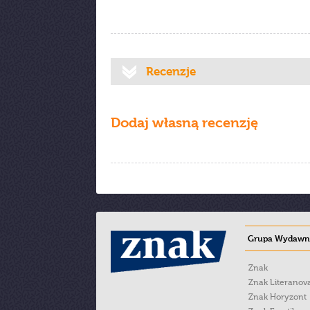
Recenzje
Dodaj własną recenzję
Grupa Wydawni
Znak
Znak Literanov
Znak Horyzont