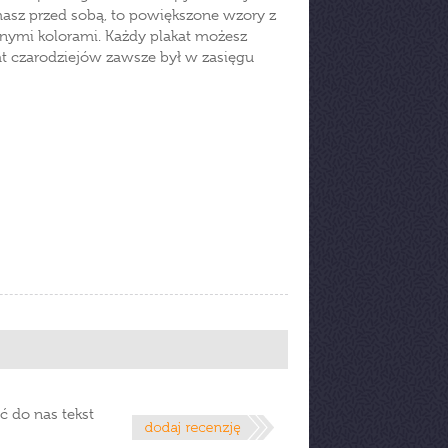
 masz przed sobą, to powiększone wzory z
znymi kolorami. Każdy plakat możesz
at czarodziejów zawsze był w zasięgu
ć do nas tekst