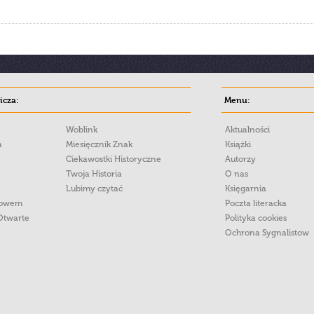
cza:
Menu:
Woblink
Aktualności
a
Miesięcznik Znak
Książki
Ciekawostki Historyczne
Autorzy
Twoja Historia
O nas
Lubimy czytać
Księgarnia
łowem
Poczta literacka
Otwarte
Polityka cookies
Ochrona Sygnalistow