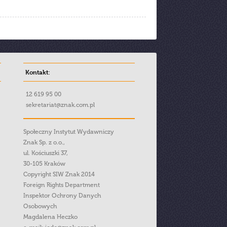
Kontakt:
12 619 95 00
sekretariat@znak.com.pl
Społeczny Instytut Wydawniczy
Znak Sp. z o.o.,
ul. Kościuszki 37,
30-105 Kraków
Copyright SIW Znak 2014
Foreign Rights Department
Inspektor Ochrony Danych
Osobowych
Magdalena Heczko