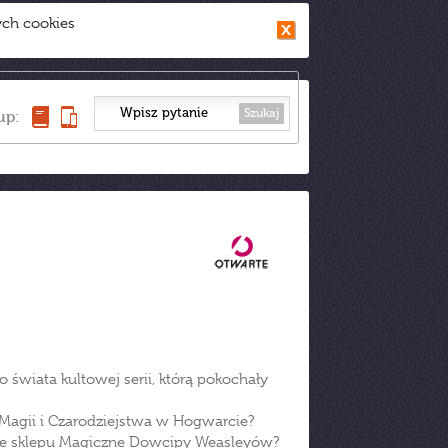
ych cookies
Szukaj
up:
świata kultowej serii, którą pokochały
Magii i Czarodziejstwa w Hogwarcie?
trze sklepu Magiczne Dowcipy Weasleyów?