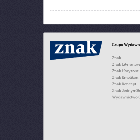
Grupa Wydawni
Znak
Znak Literanov
Znak Horyzont
Znak Emotikon
Znak Koncept
Znak JednymS
Wydawnictwo 