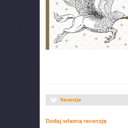
Recenzje
Dodaj własną recenzję