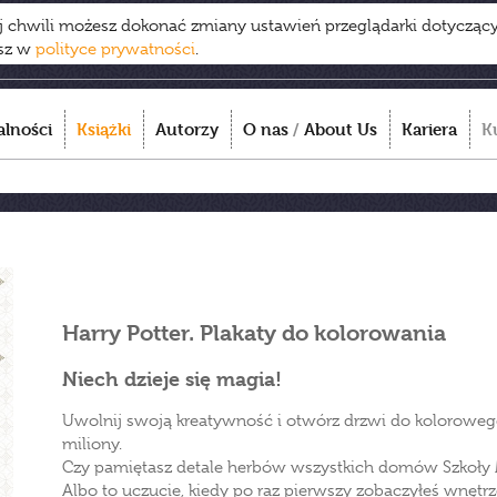
ej chwili możesz dokonać zmiany ustawień przeglądarki dotycząc
esz w
polityce prywatności
.
alności
Książki
Autorzy
O nas
/
About Us
Kariera
K
Harry Potter. Plakaty do kolorowania
Niech dzieje się magia!
Uwolnij swoją kreatywność i otwórz drzwi do kolorowego 
miliony.
Czy pamiętasz detale herbów wszystkich domów Szkoły 
Albo to uczucie, kiedy po raz pierwszy zobaczyłeś wnę