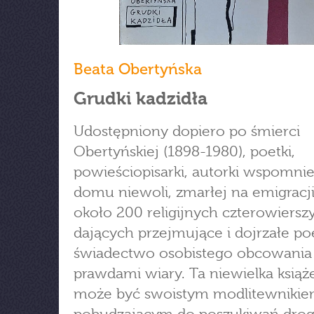
Beata Obertyńska
Grudki kadzidła
Udostępniony dopiero po śmierci
Obertyńskiej (1898-1980), poetki,
powieściopisarki, autorki wspomni
domu niewoli, zmarłej na emigracji
około 200 religijnych czterowierszy
dających przejmujące i dojrzałe po
świadectwo osobistego obcowania
prawdami wiary. Ta niewielka książ
może być swoistym modlitewniki