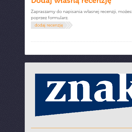
Dodaj własną recenzję
Zapraszamy do napisania własnej recenzji, możes
poprzez formularz.