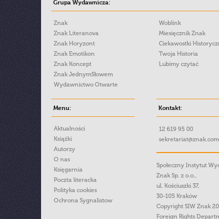
Grupa Wydawnicza:
Znak
Woblink
Znak Literanova
Miesięcznik Znak
Znak Horyzont
Ciekawostki Historyc
Znak Emotikon
Twoja Historia
Znak Koncept
Lubimy czytać
Znak JednymSłowem
Wydawnictwo Otwarte
Menu:
Kontakt:
Aktualności
12 619 95 00
Książki
sekretariat@znak.com
Autorzy
O nas
Społeczny Instytut W
Księgarnia
Znak Sp. z o.o.,
Poczta literacka
ul. Kościuszki 37,
Polityka cookies
30-105 Kraków
Ochrona Sygnalistow
Copyright SIW Znak 2
Foreign Rights Depart