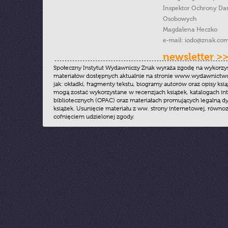
Inspektor Ochrony Da
Osobowych
Magdalena Heczko
e-mail:
iodo@znak.com
newsletter >
Społeczny Instytut Wydawniczy Znak wyraża zgodę na wykorzy
materiałów dostępnych aktualnie na stronie www.wydawnictwoz
jak: okładki, fragmenty tekstu, biogramy autorów oraz opisy ksią
mogą zostać wykorzystane w recenzjach książek, katalogach i
bibliotecznych (OPAC) oraz materiałach promujących legalną dy
książek. Usunięcie materiału z ww. strony internetowej, równoz
cofnięciem udzielonej zgody.