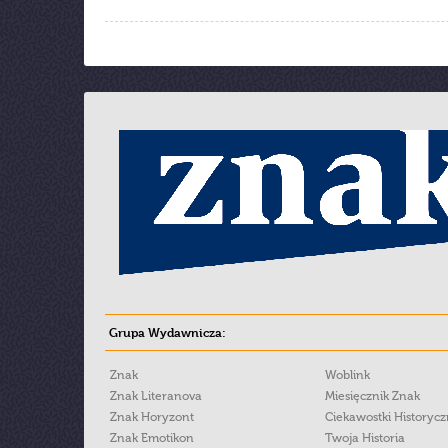
Grupa Wydawnicza:
Znak
Woblink
Znak Literanova
Miesięcznik Znak
Znak Horyzont
Ciekawostki Historyc
Znak Emotikon
Twoja Historia