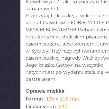
Prawdziwych? Tak! To znaczy o taki
są naprawdę:)
Przeczytaj tę książkę, a w końcu z
faceta! Prawdziwie KOBIECA LITE
MĘSKIM BOHATEREM Richard Glover
popularnym australijskim pisarzem 
dziennikarzem, absolwentem Uniw
w Sydney. Trzy razy był nominowa
dziennikarskiej nagrody Walkley Aw
Jego książka Gotowi na wszystko
natychmiast po wydaniu stała się w 
bestsellerem.
Oprawa miękka
Format:
136 x 205 mm
Liczba stron:
232