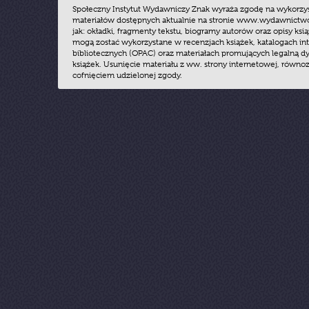
Społeczny Instytut Wydawniczy Znak wyraża zgodę na wykorzy
materiałów dostępnych aktualnie na stronie www.wydawnictwoz
jak: okładki, fragmenty tekstu, biogramy autorów oraz opisy ksią
mogą zostać wykorzystane w recenzjach książek, katalogach i
bibliotecznych (OPAC) oraz materiałach promujących legalną dy
książek. Usunięcie materiału z ww. strony internetowej, równoz
cofnięciem udzielonej zgody.