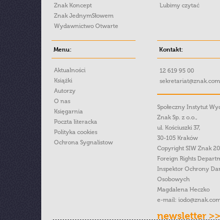
Znak Koncept
Lubimy czytać
Znak JednymSłowem
Wydawnictwo Otwarte
Menu:
Kontakt:
Aktualności
12 619 95 00
Książki
sekretariat@znak.com
Autorzy
O nas
Społeczny Instytut W
Księgarnia
Znak Sp. z o.o.,
Poczta literacka
ul. Kościuszki 37,
Polityka cookies
30-105 Kraków
Ochrona Sygnalistow
Copyright SIW Znak 2
Foreign Rights Depart
Inspektor Ochrony Da
Osobowych
Magdalena Heczko
e-mail:
iodo@znak.com
newsletter >