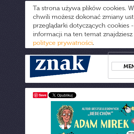
Ta strona używa plików cookies. W
chwili możesz dokonać zmiany us
przeglądarki dotyczących cookies
-
informacji na ten temat znajdziesz
polityce prywatności
.
ME
Save