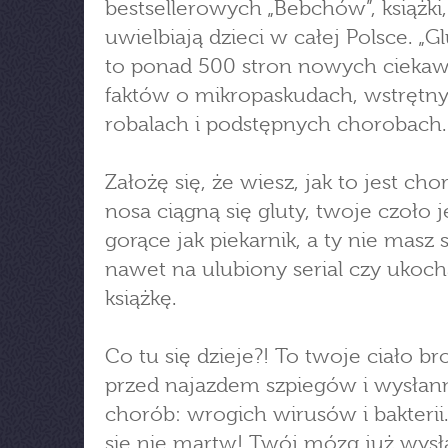
bestsellerowych „Bebchów”, książki,
uwielbiają dzieci w całej Polsce. „Gl
to ponad 500 stron nowych ciekaw
faktów o mikropaskudach, wstrętn
robalach i podstępnych chorobach.
Założę się, że wiesz, jak to jest ch
nosa ciągną się gluty, twoje czoło j
gorące jak piekarnik, a ty nie masz s
nawet na ulubiony serial czy ukoc
książkę.
Co tu się dzieje?! To twoje ciało bro
przed najazdem szpiegów i wysłan
chorób: wrogich wirusów i bakterii.
się nie martw! Twój mózg już wysł