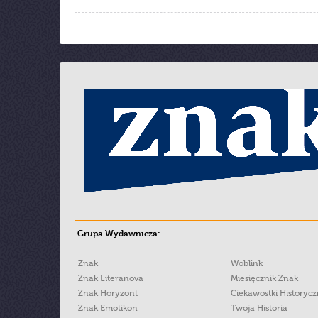
Grupa Wydawnicza:
Znak
Woblink
Znak Literanova
Miesięcznik Znak
Znak Horyzont
Ciekawostki Historyc
Znak Emotikon
Twoja Historia