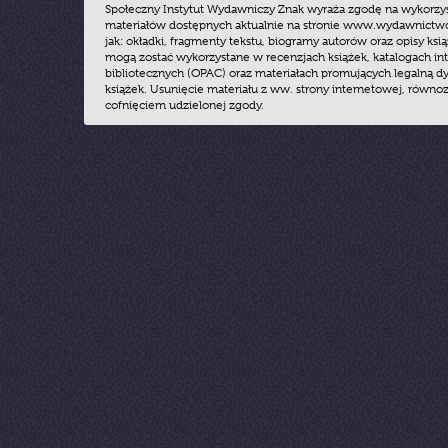
Społeczny Instytut Wydawniczy Znak wyraża zgodę na wykorzy
materiałów dostępnych aktualnie na stronie www.wydawnictwoz
jak: okładki, fragmenty tekstu, biogramy autorów oraz opisy ksią
mogą zostać wykorzystane w recenzjach książek, katalogach i
bibliotecznych (OPAC) oraz materiałach promujących legalną dy
książek. Usunięcie materiału z ww. strony internetowej, równoz
cofnięciem udzielonej zgody.