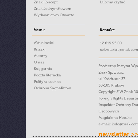
Znak Koncept
Lubimy czytać
Znak JednymSłowem
Wydawnictwo Otwarte
Menu:
Kontakt:
Aktualności
12 619 95 00
Książki
sekretariat@znak.com
Autorzy
O nas
Społeczny Instytut W
Księgarnia
Znak Sp. z o.o.,
Poczta literacka
ul. Kościuszki 37,
Polityka cookies
30-105 Kraków
Ochrona Sygnalistow
Copyright SIW Znak 2
Foreign Rights Depart
Inspektor Ochrony Da
Osobowych
Magdalena Heczko
e-mail:
iodo@znak.com
newsletter >