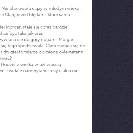
. Nie planowała ciąży w młodym wieku i
ić Clarę przed błędami, które sama
j Morgan staje się coraz bardziej
chce być taka jak ona.
 wywraca się do góry nogami. Morgan
się tego spodziewała. Clara zwraca się do
 i drugiej to relacje okupione dylematami
trwać?
n Hoover z wielką wrażliwością i
ć. I zadaje nam pytanie: czy i jak o nie