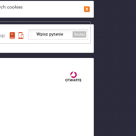
ych cookies
Szukaj
up: