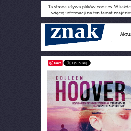
Ta strona używa plików cookies. W każd
- więcej informacji na ten temat znajdzi
Aktu
Save