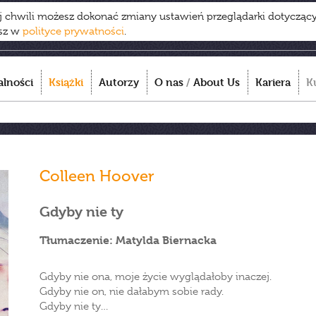
ej chwili możesz dokonać zmiany ustawień przeglądarki dotycząc
esz w
polityce prywatności
.
alności
Książki
Autorzy
O nas
/
About Us
Kariera
K
Colleen Hoover
Gdyby nie ty
Tłumaczenie: Matylda Biernacka
Gdyby nie ona, moje życie wyglądałoby inaczej.
Gdyby nie on, nie dałabym sobie rady.
Gdyby nie ty…