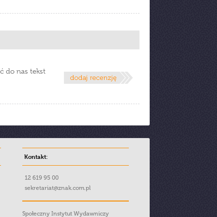
ć do nas tekst
Kontakt:
12 619 95 00
sekretariat@znak.com.pl
Społeczny Instytut Wydawniczy