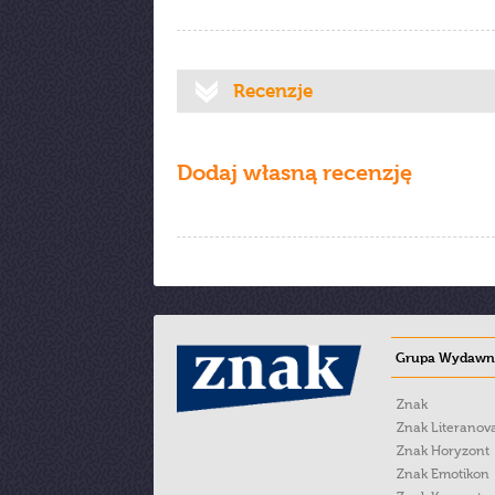
Recenzje
Dodaj własną recenzję
Grupa Wydawni
Znak
Znak Literanov
Znak Horyzont
Znak Emotikon