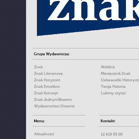
Grupa Wydawnicza:
Znak
Woblink
Znak Literanova
Miesięcznik Znak
Znak Horyzont
Ciekawostki Historyc
Znak Emotikon
Twoja Historia
Znak Koncept
Lubimy czytać
Znak JednymSłowem
Wydawnictwo Otwarte
Menu:
Kontakt:
Aktualności
12 619 95 00