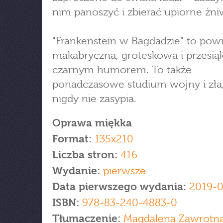
nim panoszyć i zbierać upiorne żn
"Frankenstein w Bagdadzie" to pow
makabryczna, groteskowa i przesią
czarnym humorem. To także
ponadczasowe studium wojny i zła,
nigdy nie zasypia.
Oprawa miękka
Format:
135x210
Liczba stron:
416
Wydanie:
pierwsze
Data pierwszego wydania:
2019-0
ISBN:
978-83-240-4883-0
Tłumaczenie:
Magdalena Zawrotn