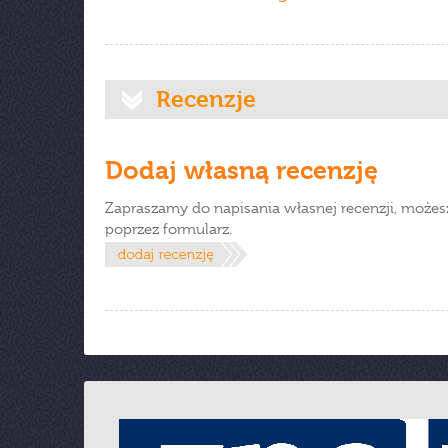
Recenzje
Dodaj własną recenzję
Zapraszamy do napisania własnej recenzji, możes
poprzez formularz.