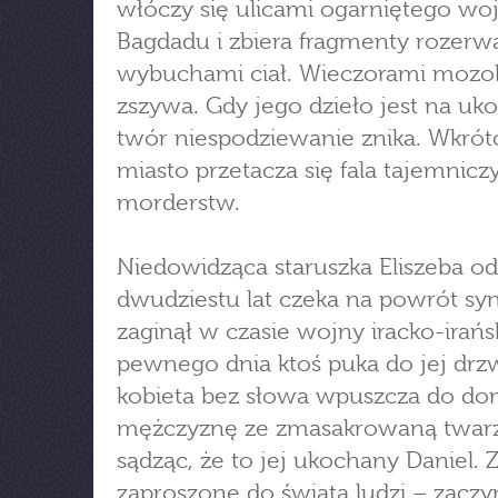
włóczy się ulicami ogarniętego wo
Bagdadu i zbiera fragmenty rozer
wybuchami ciał. Wieczorami mozol
zszywa. Gdy jego dzieło jest na uk
twór niespodziewanie znika. Wkrót
miasto przetacza się fala tajemnicz
morderstw.
Niedowidząca staruszka Eliszeba od
dwudziestu lat czeka na powrót syn
zaginął w czasie wojny iracko-irańs
pewnego dnia ktoś puka do jej drzw
kobieta bez słowa wpuszcza do d
mężczyznę ze zmasakrowaną twarz
sądząc, że to jej ukochany Daniel. Z
zaproszone do świata ludzi – zaczy