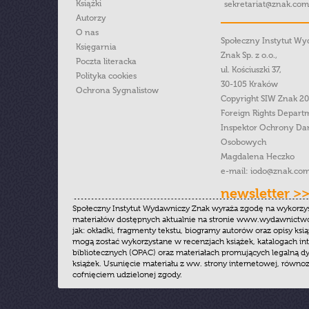
Książki
sekretariat@znak.com
Autorzy
O nas
Społeczny Instytut W
Księgarnia
Znak Sp. z o.o.,
Poczta literacka
ul. Kościuszki 37,
Polityka cookies
30-105 Kraków
Ochrona Sygnalistow
Copyright SIW Znak 2
Foreign Rights Depart
Inspektor Ochrony Da
Osobowych
Magdalena Heczko
e-mail:
iodo@znak.com
newsletter >
Społeczny Instytut Wydawniczy Znak wyraża zgodę na wykorzy
materiałów dostępnych aktualnie na stronie www.wydawnictwoz
jak: okładki, fragmenty tekstu, biogramy autorów oraz opisy ksią
mogą zostać wykorzystane w recenzjach książek, katalogach i
bibliotecznych (OPAC) oraz materiałach promujących legalną dy
książek. Usunięcie materiału z ww. strony internetowej, równoz
cofnięciem udzielonej zgody.