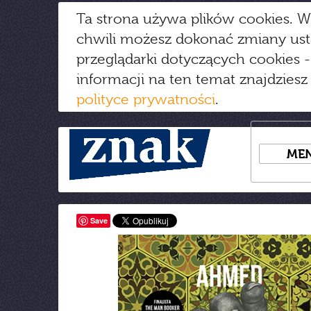
Ta strona używa plików cookies. W
chwili możesz dokonać zmiany us
przeglądarki dotyczących cookies
-
informacji na ten temat znajdziesz
polityce prywatności
.
ME
Save