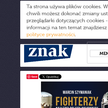
Ta strona używa plików cookies. W
chwili możesz dokonać zmiany us
przeglądarki dotyczących cookies
-
informacji na ten temat znajdziesz
polityce prywatności
.
ME
Save