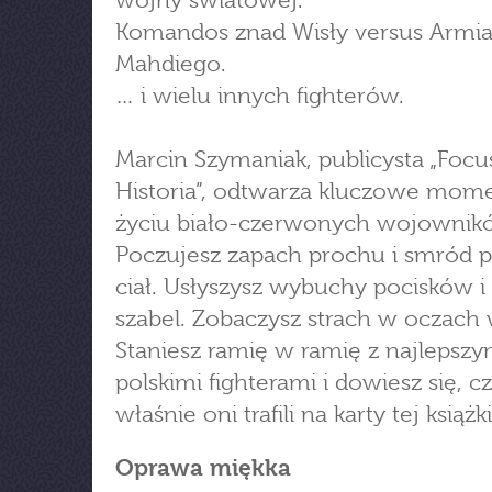
wojny światowej.
Komandos znad Wisły versus Armi
Mahdiego.
… i wielu innych fighterów.
Marcin Szymaniak, publicysta „Focu
Historia”, odtwarza kluczowe mom
życiu biało-czerwonych wojownik
Poczujesz zapach prochu i smród 
ciał. Usłyszysz wybuchy pocisków i 
szabel. Zobaczysz strach w oczach
Staniesz ramię w ramię z najlepszy
polskimi fighterami i dowiesz się, 
właśnie oni trafili na karty tej książki
Oprawa miękka