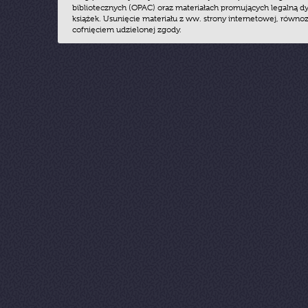
bibliotecznych (OPAC) oraz materiałach promujących legalną dy
książek. Usunięcie materiału z ww. strony internetowej, równoz
cofnięciem udzielonej zgody.