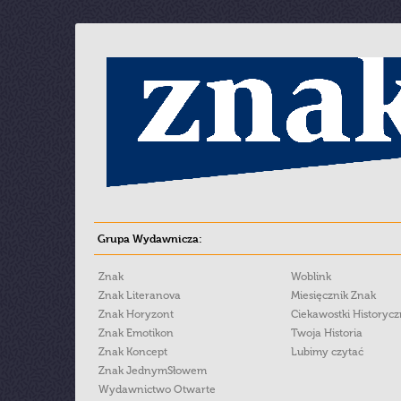
Grupa Wydawnicza:
Znak
Woblink
Znak Literanova
Miesięcznik Znak
Znak Horyzont
Ciekawostki Historyc
Znak Emotikon
Twoja Historia
Znak Koncept
Lubimy czytać
Znak JednymSłowem
Wydawnictwo Otwarte