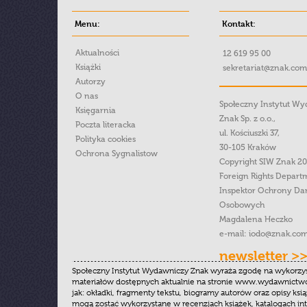
Menu:
Kontakt:
Aktualności
12 619 95 00
Książki
sekretariat@znak.com
Autorzy
O nas
Społeczny Instytut W
Księgarnia
Znak Sp. z o.o.,
Poczta literacka
ul. Kościuszki 37,
Polityka cookies
30-105 Kraków
Ochrona Sygnalistow
Copyright SIW Znak 2
Foreign Rights Depart
Inspektor Ochrony Da
Osobowych
Magdalena Heczko
e-mail:
iodo@znak.com
newsletter >
Społeczny Instytut Wydawniczy Znak wyraża zgodę na wykorzy
materiałów dostępnych aktualnie na stronie www.wydawnictwoz
jak: okładki, fragmenty tekstu, biogramy autorów oraz opisy ksią
mogą zostać wykorzystane w recenzjach książek, katalogach i