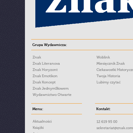
Grupa Wydawnicza:
Znak
Woblink
Znak Literanova
Miesięcznik Znak
Znak Horyzont
Ciekawostki Historyc
Znak Emotikon
Twoja Historia
Znak Koncept
Lubimy czytać
Znak JednymSłowem
Wydawnictwo Otwarte
Menu:
Kontakt:
Aktualności
12 619 95 00
Książki
sekretariat@znak.com