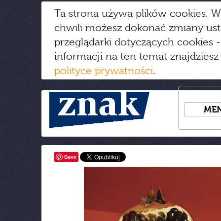
Ta strona używa plików cookies. W
chwili możesz dokonać zmiany us
przeglądarki dotyczących cookies
-
informacji na ten temat znajdziesz
polityce prywatności
.
ME
Save