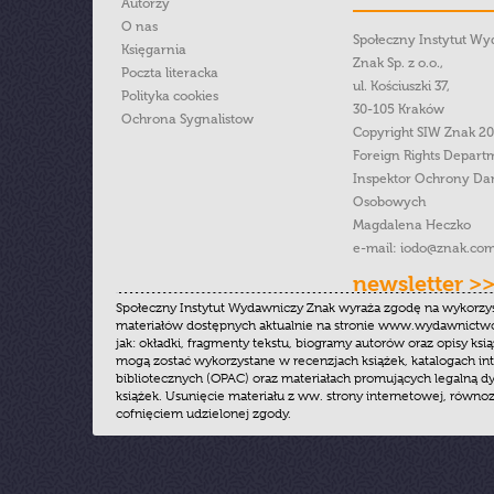
Autorzy
O nas
Społeczny Instytut W
Księgarnia
Znak Sp. z o.o.,
Poczta literacka
ul. Kościuszki 37,
Polityka cookies
30-105 Kraków
Ochrona Sygnalistow
Copyright SIW Znak 2
Foreign Rights Depart
Inspektor Ochrony Da
Osobowych
Magdalena Heczko
e-mail:
iodo@znak.com
newsletter >
Społeczny Instytut Wydawniczy Znak wyraża zgodę na wykorzy
materiałów dostępnych aktualnie na stronie www.wydawnictwoz
jak: okładki, fragmenty tekstu, biogramy autorów oraz opisy ksią
mogą zostać wykorzystane w recenzjach książek, katalogach i
bibliotecznych (OPAC) oraz materiałach promujących legalną dy
książek. Usunięcie materiału z ww. strony internetowej, równoz
cofnięciem udzielonej zgody.