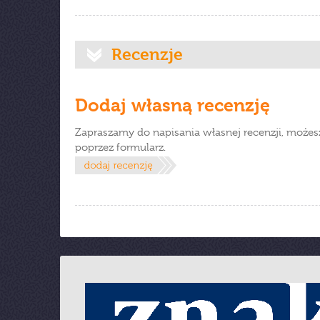
Recenzje
Dodaj własną recenzję
Zapraszamy do napisania własnej recenzji, możes
poprzez formularz.