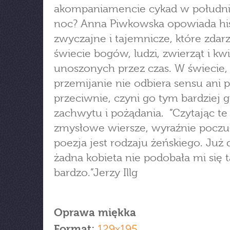
akompaniamencie cykad w połudn
noc? Anna Piwkowska opowiada his
zwyczajne i tajemnicze, które zdarz
świecie bogów, ludzi, zwierząt i kw
unoszonych przez czas. W świecie
przemijanie nie odbiera sensu ani p
przeciwnie, czyni go tym bardziej
zachwytu i pożądania. ”Czytając te
zmysłowe wiersze, wyraźnie poczu
poezja jest rodzaju żeńskiego. Już
żadna kobieta nie podobała mi się t
bardzo.”Jerzy Illg
Oprawa miękka
Format:
129x195