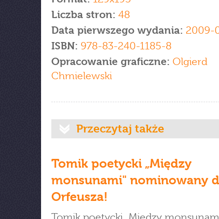
Liczba stron:
48
Data pierwszego wydania:
2009-
ISBN:
978-83-240-1185-8
Opracowanie graficzne:
Olgierd
Chmielewski
Przeczytaj także
Tomik poetycki „Między
monsunami" nominowany 
Orfeusza!
Tomik poetycki „Między monsunam